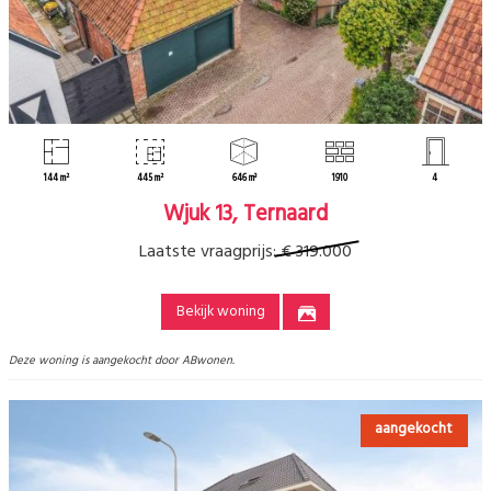
144 m²
445 m²
646 m³
1910
4
Wjuk 13, Ternaard
Laatste vraagprijs:
€ 319.000
Bekijk woning
Deze woning is aangekocht door ABwonen.
aangekocht