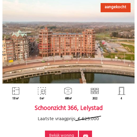
aangekocht
151 m²
0 m²
488 m³
2022
4
Schoonzicht 366, Lelystad
Laatste vraagprijs:
€ 625.000
Bekijk woning