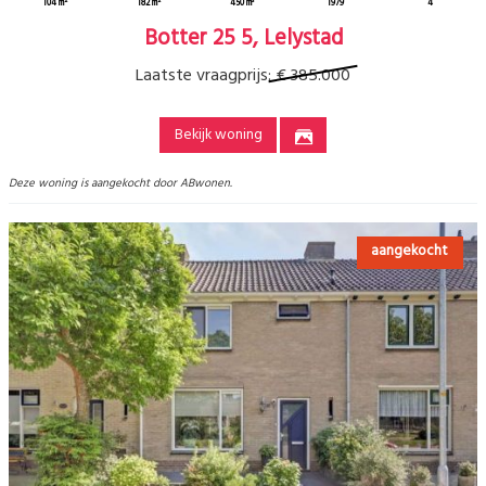
104 m²
182 m²
450 m³
1979
4
Botter 25 5, Lelystad
Laatste vraagprijs:
€ 385.000
Bekijk woning
Deze woning is aangekocht door ABwonen.
aangekocht