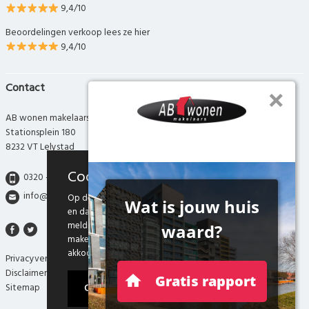
9,4/10
Beoordelingen verkoop lees ze hier
9,4/10
Contact
AB wonen makelaars
Stationsplein 180
8232 VT Lelystad
Cookies
0320 - 280 280
info@abwonen.nl
Op deze website maken we gebruik van cookies
en daarmee vergelijkbare technieken. Door deze
melding te sluiten, of door gebruik te blijven
maken van onze website weten we dat je hiermee
akkoord gaat.
Privacyverklaring
Disclaimer
Ok
Sitemap