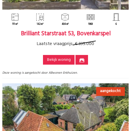
111 m²
142 m²
404 m³
1969
6
Brilliant Starstraat 53, Bovenkarspel
Laatste vraagprijs:
€ 335.000
Bekijk woning
Deze woning is aangekocht door ABwonen Enkhuizen.
aangekocht