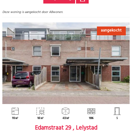
Deze woning is aangekocht door ABwonen.
aangekocht
110 m²
161 m²
433 m³
1996
5
Edamstraat 29 , Lelystad