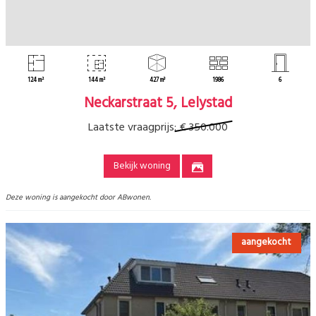
124 m²
144 m²
427 m³
1986
6
Neckarstraat 5, Lelystad
Laatste vraagprijs:
€ 350.000
Bekijk woning
Deze woning is aangekocht door ABwonen.
aangekocht