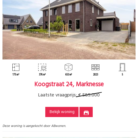
175 m²
376 m²
653 m³
2023
5
Koogstraat 24, Marknesse
Laatste vraagprijs:
€ 585.000
Bekijk woning
Deze woning is aangekocht door ABwonen.