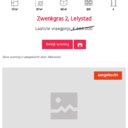
157 m²
357 m²
667 m³
2021
6
Zwenkgras 2, Lelystad
Laatste vraagprijs:
€ 668.000
Bekijk woning
Deze woning is aangekocht door ABwonen.
aangekocht