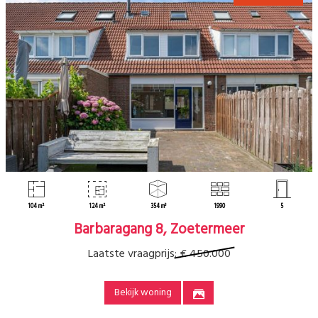
104 m²
124 m²
354 m³
1990
5
Barbaragang 8, Zoetermeer
Laatste vraagprijs:
€ 450.000
Bekijk woning