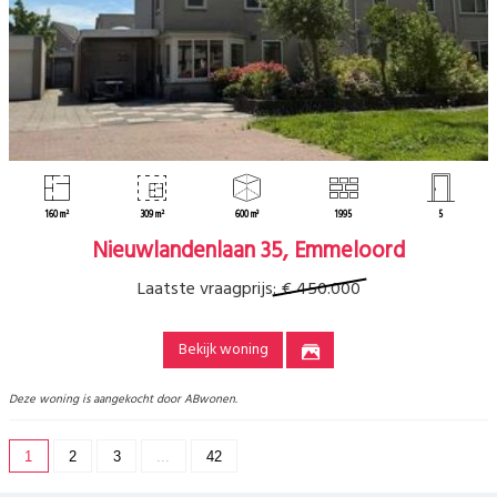
160 m²
309 m²
600 m³
1995
5
Nieuwlandenlaan 35, Emmeloord
Laatste vraagprijs:
€ 450.000
Bekijk woning
Deze woning is aangekocht door ABwonen.
1
2
3
...
42