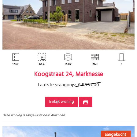
175 m²
376 m²
653 m³
2023
5
Koogstraat 24, Marknesse
Laatste vraagprijs:
€ 585.000
Bekijk woning
Deze woning is aangekocht door ABwonen.
aangekocht