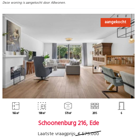
Deze woning is aangekocht door ABwonen.
aangekocht
166 m²
198 m²
579 m³
2015
6
Schoonenburg 216, Ede
Laatste vraagprijs:
€ 575.000