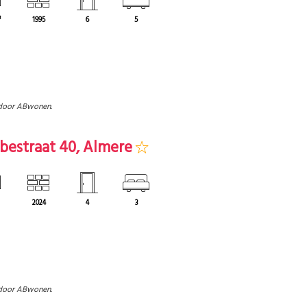
³
1995
6
5
door ABwonen.
bestraat 40, Almere
2024
4
3
door ABwonen.