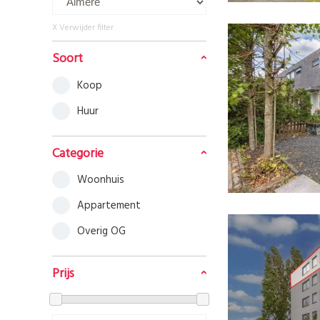
X Verwijder filter
Soort
koop
huur
Categorie
woonhuis
appartement
overig OG
Prijs