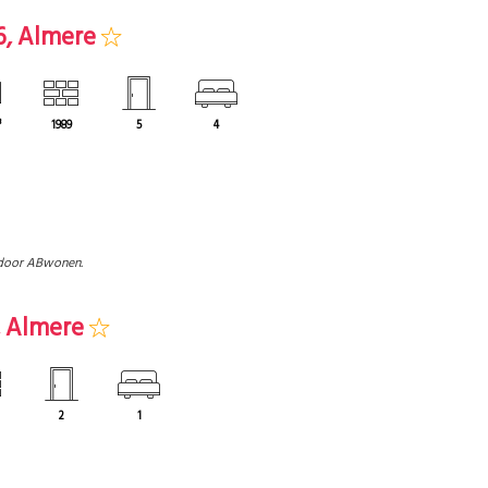
6, Almere
³
1989
5
4
door ABwonen.
, Almere
2
1