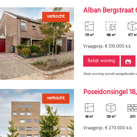
Alban Bergstraat 
verkocht
119 m²
186 m²
477 m
Vraagprijs:
€ 510.000 k.k.
Bekijk woning
Deze woning wordt aangeboden 
Poseidonsingel 18
verkocht
48 m²
159 m³
2011
Vraagprijs:
€ 270.000 k.k.