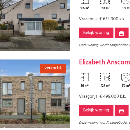
166 m²
231 m²
577 m
Vraagprijs:
€ 635.000 k.k.
Bekijk woning
Deze woning wordt aangeboden 
Elizabeth Anscom
verkocht
88 m²
127 m²
313 m³
Vraagprijs:
€ 495.000 k.k.
Bekijk woning
Deze woning wordt aangeboden 