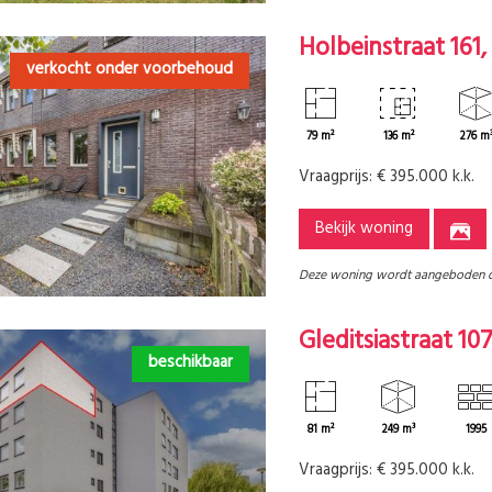
Holbeinstraat 161
verkocht onder voorbehoud
79 m²
136 m²
276 m
Vraagprijs:
€ 395.000 k.k.
Bekijk woning
Deze woning wordt aangeboden 
Gleditsiastraat 10
beschikbaar
81 m²
249 m³
1995
Vraagprijs:
€ 395.000 k.k.