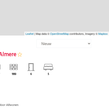
Leaflet
| Map data ©
OpenStreetMap
contributors, Imagery ©
Mapbox
 Almere
³
1993
6
5
door ABwonen.