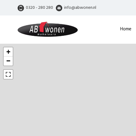
0320 - 280 280
info@abwonen.nl
Home
+
−