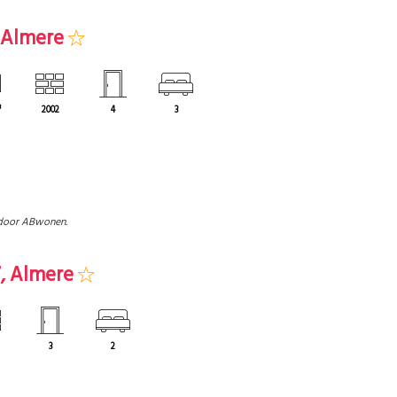
, Almere
³
2002
4
3
door ABwonen.
7, Almere
3
2