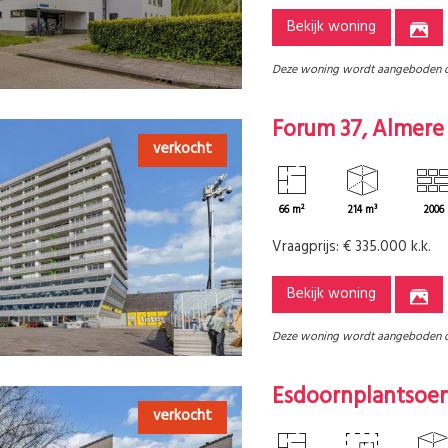
Bekijk woning
Deze woning wordt aangeboden 
Forum 37, Almere
verkocht
66 m²
214 m³
2006
Vraagprijs:
€ 335.000 k.k.
Bekijk woning
Deze woning wordt aangeboden 
Esdoornplantsoen
verkocht