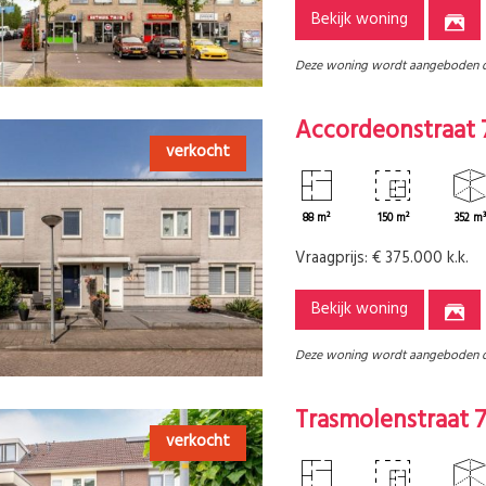
Bekijk woning
Deze woning wordt aangeboden 
Accordeonstraat 
verkocht
88 m²
150 m²
352 m
Vraagprijs:
€ 375.000 k.k.
Bekijk woning
Deze woning wordt aangeboden 
Trasmolenstraat 
verkocht