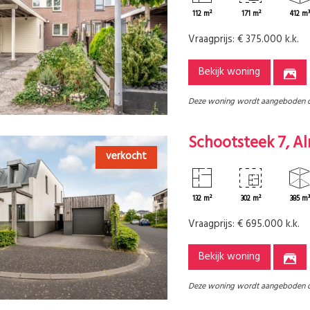
112 m²
171 m²
412 m
Vraagprijs:
€ 375.000 k.k.
Bekijk woning
Deze woning wordt aangeboden 
Schootsteek 7, A
verkocht
132 m²
302 m²
385 m
Vraagprijs:
€ 695.000 k.k.
Bekijk woning
Deze woning wordt aangeboden 