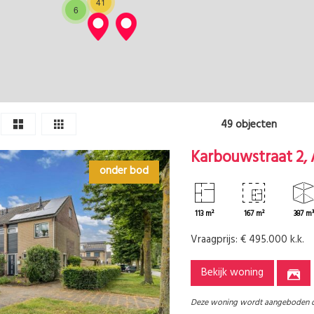
41
6
49 objecten
Karbouwstraat 2,
onder bod
113 m²
167 m²
387 m
Vraagprijs:
€ 495.000 k.k.
Bekijk woning
Deze woning wordt aangeboden 