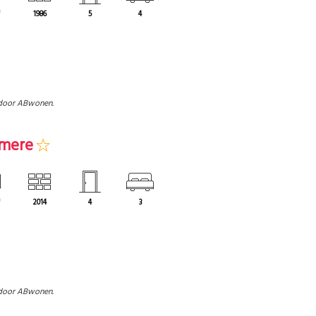
³
1986
5
4
door ABwonen.
lmere
³
2014
4
3
door ABwonen.