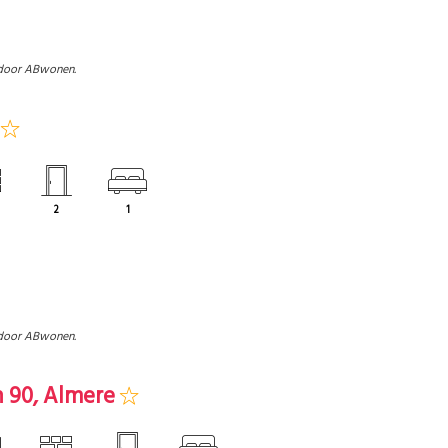
door ABwonen.
2
1
door ABwonen.
 90, Almere