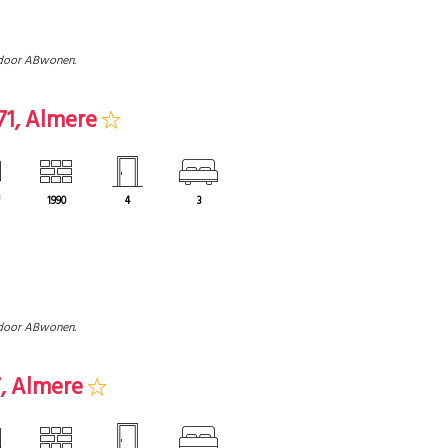
door ABwonen.
71, Almere
³
1990
4
3
door ABwonen.
7, Almere