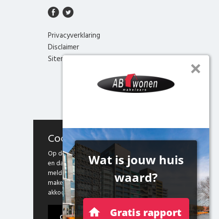
Privacyverklaring
Disclaimer
Sitemap
Cookies
Op deze website maken we gebruik van cookies
en daarmee vergelijkbare technieken. Door deze
melding te sluiten, of door gebruik te blijven
maken van onze website weten we dat je hiermee
akkoord gaat.
Ok