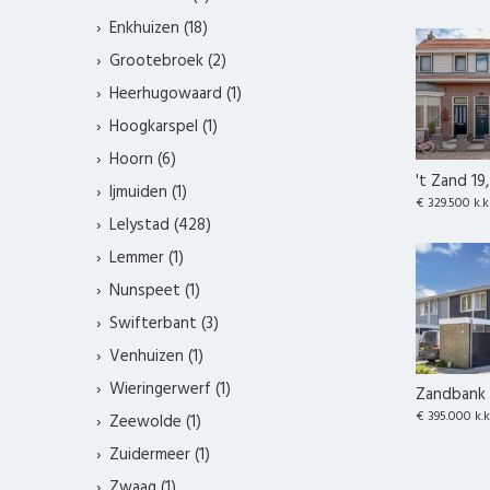
Enkhuizen (18)
Grootebroek (2)
Heerhugowaard (1)
Hoogkarspel (1)
Hoorn (6)
't Zand 19
Ijmuiden (1)
€ 329.500 k.k
Lelystad (428)
Lemmer (1)
Nunspeet (1)
Swifterbant (3)
Venhuizen (1)
Wieringerwerf (1)
Zandbank 
€ 395.000 k.k
Zeewolde (1)
Zuidermeer (1)
Zwaag (1)