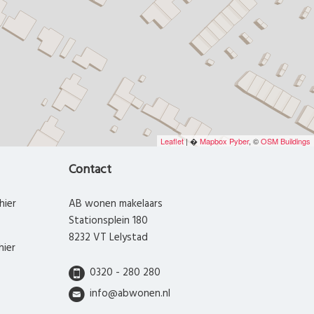
Leaflet
| �
Mapbox
Pyber
, ©
OSM Buildings
Contact
hier
AB wonen makelaars
Stationsplein 180
8232 VT Lelystad
hier
0320 - 280 280
info@abwonen.nl