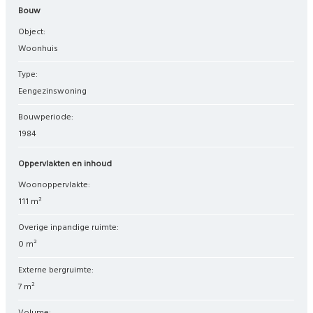
Bouw
Object:
woonhuis
Type:
eengezinswoning
Bouwperiode:
1984
Oppervlakten en inhoud
Woonoppervlakte:
111 m²
Overige inpandige ruimte:
0 m²
Externe bergruimte:
7 m²