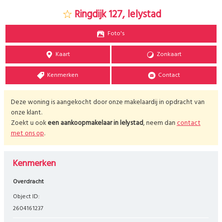
Ringdijk 127, lelystad
Foto's
Kaart
Zonkaart
Kenmerken
Contact
Deze woning is aangekocht door onze makelaardij in opdracht van
onze klant.
Zoekt u ook
een aankoopmakelaar in
lelystad
, neem dan
contact
met ons op
.
Kenmerken
Overdracht
Object ID:
2604161237