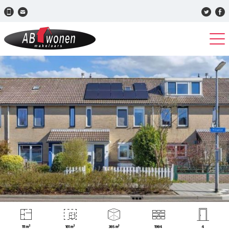
111 m²
161 m²
385 m³
1984
4