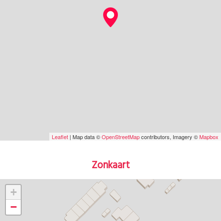
Leaflet
| Map data ©
OpenStreetMap
contributors, Imagery ©
Mapbox
Zonkaart
+
−