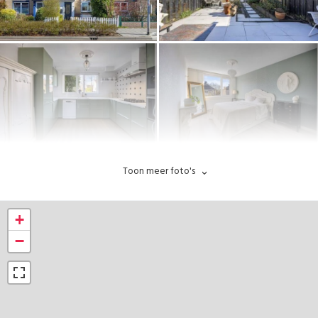
Toon meer foto's
+
−