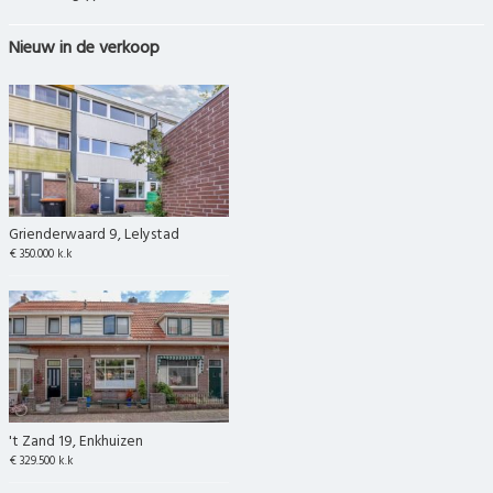
Nieuw in de verkoop
Grienderwaard 9, Lelystad
€ 350.000 k.k
't Zand 19, Enkhuizen
€ 329.500 k.k