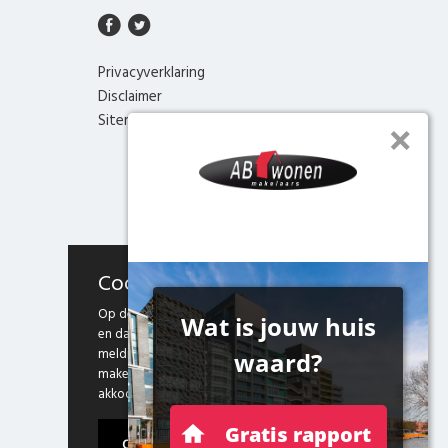
Privacyverklaring
Disclaimer
Sitemap
Cookies
Op deze website maken we gebruik van cookies
en daarmee vergelijkbare technieken. Door deze
melding te sluiten, of door gebruik te blijven
maken van onze website weten we dat je hiermee
akkoord gaat.
Ok