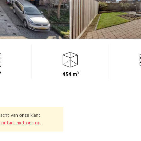
²
454 m³
acht van onze klant.
contact met ons op
.