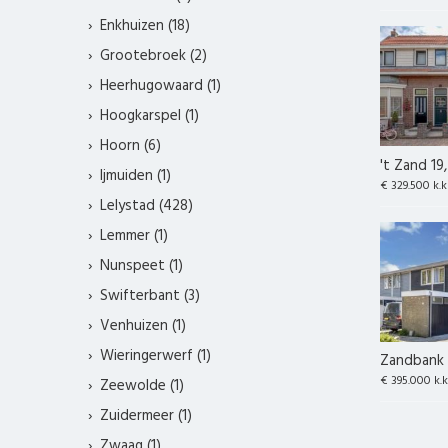
Enkhuizen (18)
Grootebroek (2)
Heerhugowaard (1)
Hoogkarspel (1)
Hoorn (6)
't Zand 19
Ijmuiden (1)
€ 329.500 k.k
Lelystad (428)
Lemmer (1)
Nunspeet (1)
Swifterbant (3)
Venhuizen (1)
Wieringerwerf (1)
Zandbank 
€ 395.000 k.k
Zeewolde (1)
Zuidermeer (1)
Zwaag (1)