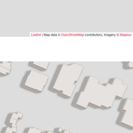
Leaflet
| Map data ©
OpenStreetMap
contributors, Imagery ©
Mapbox