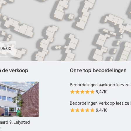
06:00
n de verkoop
Onze top beoordelingen
Beoordelingen aankoop lees ze 
9,4/10
Beoordelingen verkoop lees ze 
9,4/10
ard 9, Lelystad
k