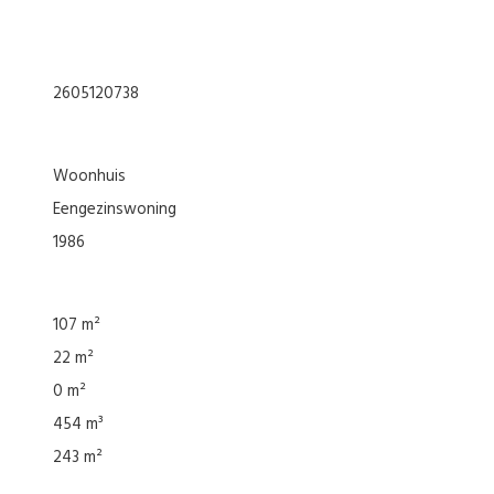
2605120738
woonhuis
eengezinswoning
1986
107 m²
22 m²
0 m²
454 m³
243 m²