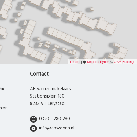
Leaflet
| �
Mapbox
Pyber
, ©
OSM Buildings
Contact
hier
AB wonen makelaars
Stationsplein 180
8232 VT Lelystad
hier
0320 - 280 280
info@abwonen.nl