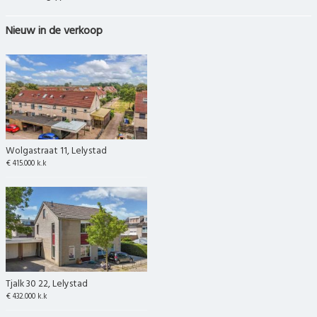
Nieuw in de verkoop
Wolgastraat 11, Lelystad
€ 415.000 k.k
Tjalk 30 22, Lelystad
€ 432.000 k.k