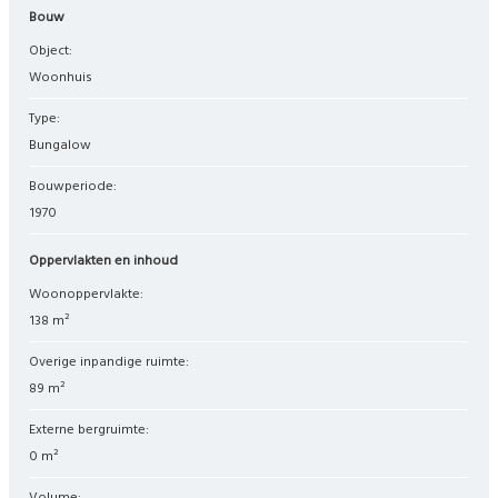
Bouw
Object:
woonhuis
Type:
bungalow
Bouwperiode:
1970
Oppervlakten en inhoud
Woonoppervlakte:
138 m²
Overige inpandige ruimte:
89 m²
Externe bergruimte:
0 m²