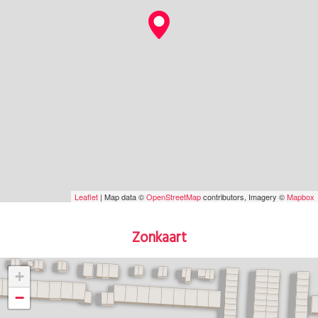
Leaflet
| Map data ©
OpenStreetMap
contributors, Imagery ©
Mapbox
Zonkaart
+
−