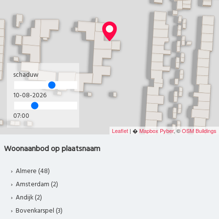
schaduw
10-08-2026
07:00
Leaflet
| �
Mapbox
Pyber
, ©
OSM Buildings
Woonaanbod op plaatsnaam
Almere (48)
Amsterdam (2)
Andijk (2)
Bovenkarspel (3)