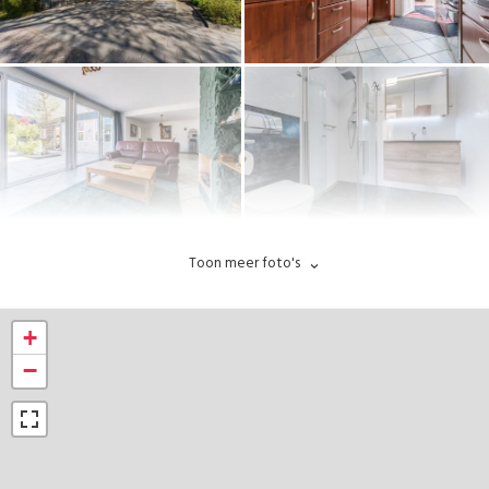
Toon meer foto's
+
−