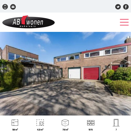
138 m²
423 m²
793 m³
1970
7