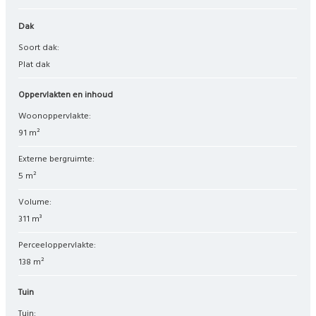
Dak
Soort dak:
Plat dak
Oppervlakten en inhoud
Woonoppervlakte:
91 m²
Externe bergruimte:
5 m²
Volume:
311 m³
Perceeloppervlakte:
138 m²
Tuin
Tuin: