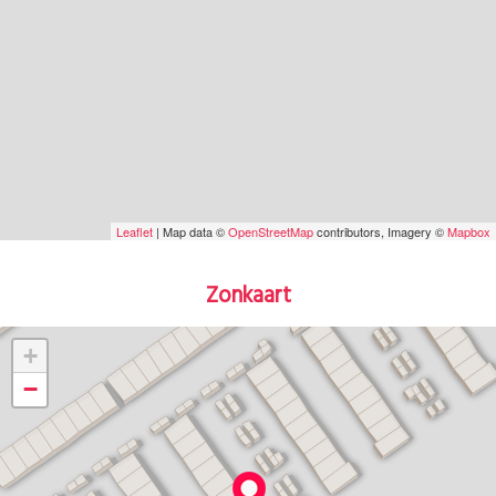
Leaflet
| Map data ©
OpenStreetMap
contributors, Imagery ©
Mapbox
Zonkaart
+
−