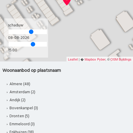
schaduw
08-08-2026
15:00
Leaflet
| �
Mapbox
Pyber
, ©
OSM Buildings
Woonaanbod op plaatsnaam
Almere (48)
Amsterdam (2)
Andijk (2)
Bovenkarspel (3)
Dronten (5)
Emmeloord (3)
Enkhuizen (18)