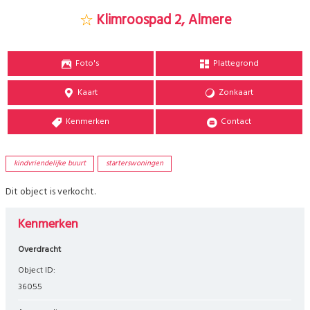
Klimroospad 2, Almere
Foto's
Plattegrond
Kaart
Zonkaart
Kenmerken
Contact
kindvriendelijke buurt
starterswoningen
Dit object is verkocht.
Kenmerken
Overdracht
Object ID:
36055