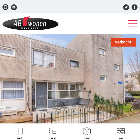
verkocht
91 m²
138 m²
311 m³
1990