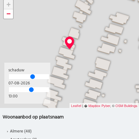
+
−
schaduw
07-08-2026
13:00
Leaflet
| �
Mapbox
Pyber
, ©
OSM Buildings
Woonaanbod op plaatsnaam
Almere (48)