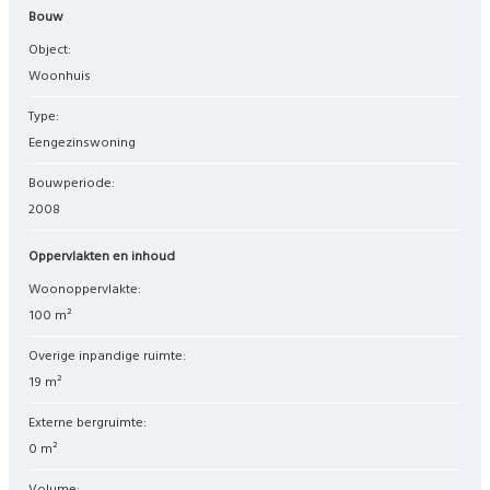
Bouw
Object:
woonhuis
Type:
eengezinswoning
Bouwperiode:
2008
Oppervlakten en inhoud
Woonoppervlakte:
100 m²
Overige inpandige ruimte:
19 m²
Externe bergruimte:
0 m²