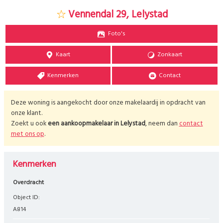
Vennendal 29, Lelystad
Foto's
Kaart
Zonkaart
Kenmerken
Contact
Deze woning is aangekocht door onze makelaardij in opdracht van
onze klant.
Zoekt u ook
een aankoopmakelaar in
Lelystad
, neem dan
contact
met ons op
.
Kenmerken
Overdracht
Object ID:
A814