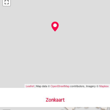
Leaflet
| Map data ©
OpenStreetMap
contributors, Imagery ©
Mapbox
Zonkaart