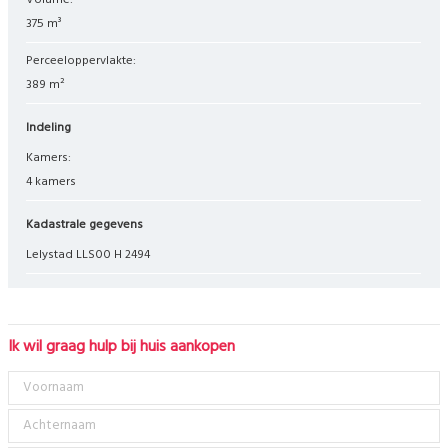
Volume:
375 m³
Perceeloppervlakte:
389 m²
Indeling
Kamers:
4 kamers
Kadastrale gegevens
Lelystad LLS00 H 2494
Ik wil graag hulp bij huis aankopen