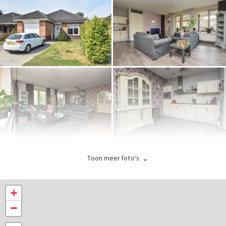
Toon meer foto's
+
−