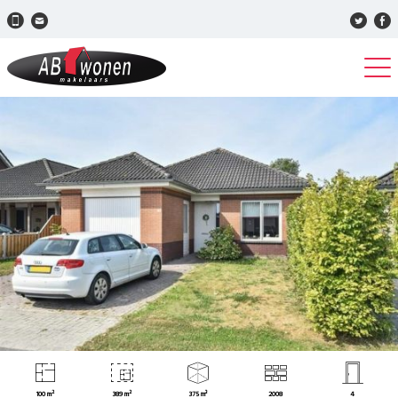
100 m²
389 m²
375 m³
2008
4