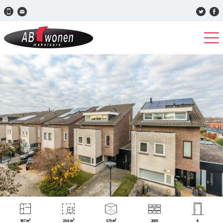
167 m²
254 m²
573 m³
2001
4