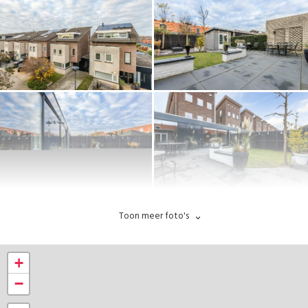
Toon meer foto's
+
−