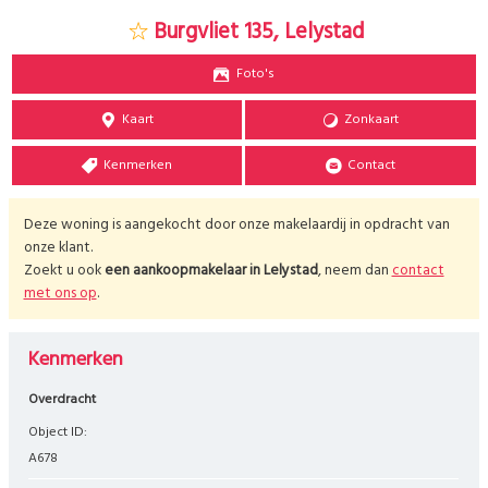
Burgvliet 135, Lelystad
Foto's
Kaart
Zonkaart
Kenmerken
Contact
Deze woning is aangekocht door onze makelaardij in opdracht van
onze klant.
Zoekt u ook
een aankoopmakelaar in
Lelystad
, neem dan
contact
met ons op
.
Kenmerken
Overdracht
Object ID:
A678