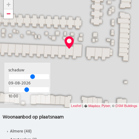
+
−
schaduw
09-08-2026
10:00
Leaflet
| �
Mapbox
Pyber
, ©
OSM Buildings
Woonaanbod op plaatsnaam
Almere (48)