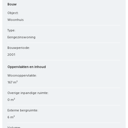
Bouw
Object:
woonhuis
Type:
eengezinswoning
Bouwperiode:
2001
Oppervlakten en inhoud
Woonoppervlakte:
167 m²
Overige inpandige ruimte:
0 m²
Externe bergruimte:
6 m²