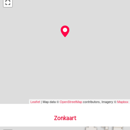
Leaflet
| Map data ©
OpenStreetMap
contributors, Imagery ©
Mapbox
Zonkaart