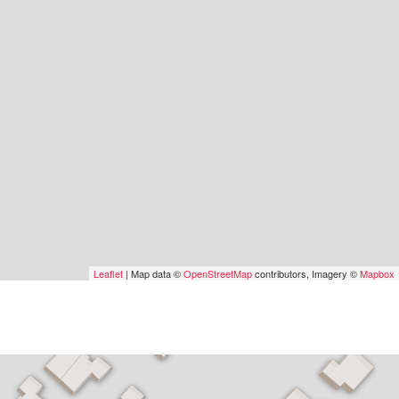
Leaflet
| Map data ©
OpenStreetMap
contributors, Imagery ©
Mapbox