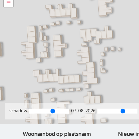
−
schaduw
07-08-2026
Woonaanbod op plaatsnaam
Nieuw i