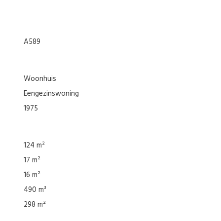
A589
woonhuis
eengezinswoning
1975
124 m²
17 m²
16 m²
490 m³
298 m²