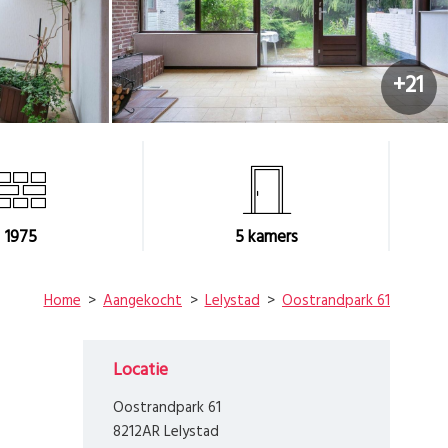
+21
1975
5
kamers
Home
Aangekocht
Lelystad
Oostrandpark 61
Locatie
Oostrandpark 61
8212AR Lelystad