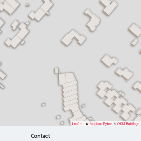
Leaflet
| �
Mapbox
Pyber
, ©
OSM Buildings
Contact