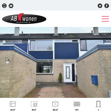
120 m²
161 m²
385 m³
1971
5