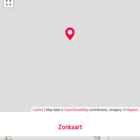
Leaflet
| Map data ©
OpenStreetMap
contributors, Imagery ©
Mapbox
Zonkaart