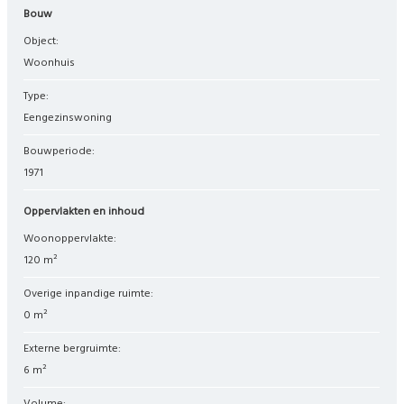
Bouw
Object:
woonhuis
Type:
eengezinswoning
Bouwperiode:
1971
Oppervlakten en inhoud
Woonoppervlakte:
120 m²
Overige inpandige ruimte:
0 m²
Externe bergruimte:
6 m²