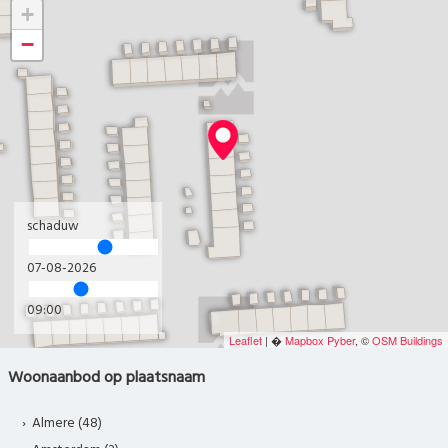
+
−
schaduw
07-08-2026
09:00
Leaflet
| �
Mapbox
Pyber
, ©
OSM Buildings
Woonaanbod op plaatsnaam
Almere (48)