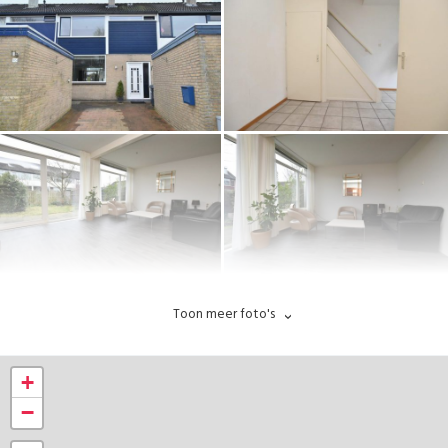
Toon meer foto's
+
−