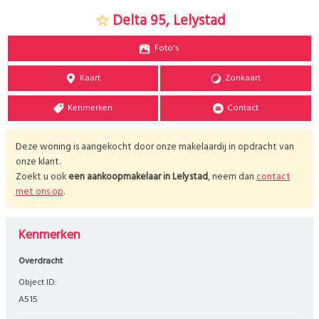
Delta 95, Lelystad
Foto's
Kaart
Zonkaart
Kenmerken
Contact
Deze woning is aangekocht door onze makelaardij in opdracht van
onze klant.
Zoekt u ook
een aankoopmakelaar in
Lelystad
, neem dan
contact
met ons op
.
Kenmerken
Overdracht
Object ID:
A515