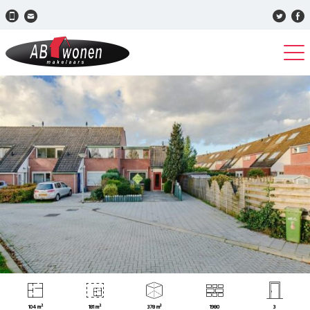
104 m²
181 m²
378 m³
1980
3