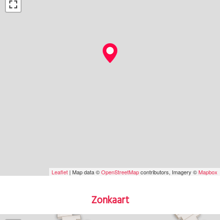
Leaflet
| Map data ©
OpenStreetMap
contributors, Imagery ©
Mapbox
Zonkaart