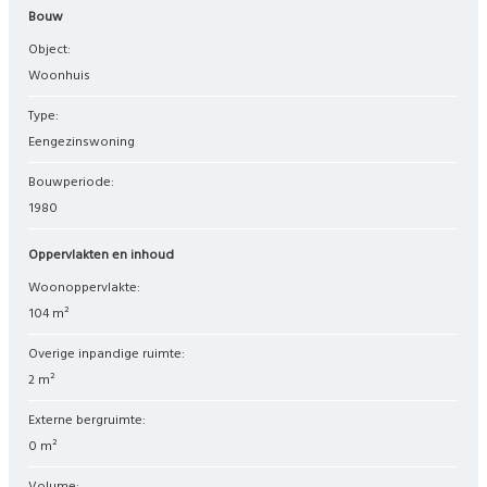
Bouw
Object:
woonhuis
Type:
eengezinswoning
Bouwperiode:
1980
Oppervlakten en inhoud
Woonoppervlakte:
104 m²
Overige inpandige ruimte:
2 m²
Externe bergruimte:
0 m²