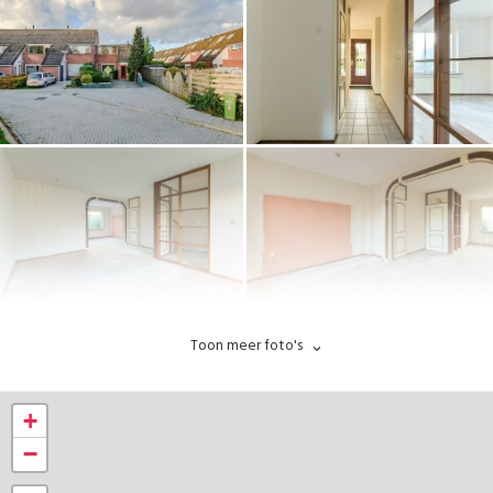
Toon meer foto's
+
−