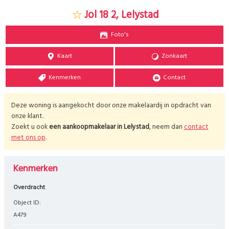
Jol 18 2, Lelystad
Foto's
Kaart
Zonkaart
Kenmerken
Contact
Deze woning is aangekocht door onze makelaardij in opdracht van
onze klant.
Zoekt u ook
een aankoopmakelaar in
Lelystad
, neem dan
contact
met ons op
.
Kenmerken
Overdracht
Object ID:
A479