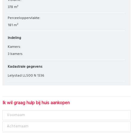
Volume:
378 m³
Perceeloppervlakte:
181 m²
Indeling
Kamers:
3 kamers
Kadastrale gegevens
Lelystad LLS00 N 1336
Ik wil graag hulp bij huis aankopen