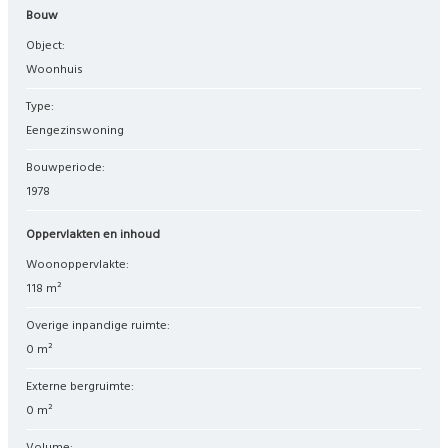
Bouw
Object:
woonhuis
Type:
eengezinswoning
Bouwperiode:
1978
Oppervlakten en inhoud
Woonoppervlakte:
118 m²
Overige inpandige ruimte:
0 m²
Externe bergruimte:
0 m²