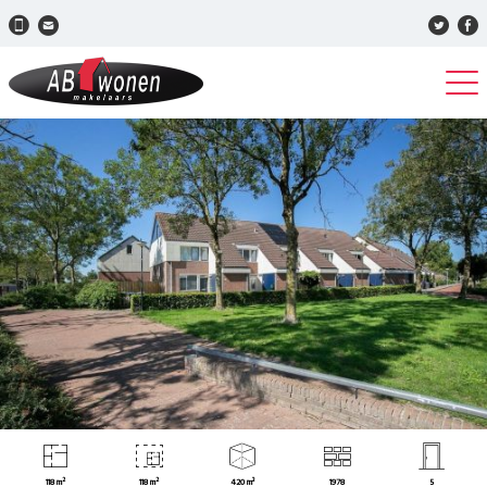
118 m²
118 m²
420 m³
1978
5