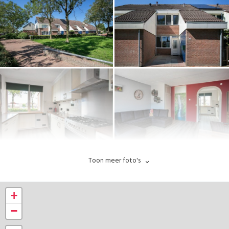
Toon meer foto's
+
−