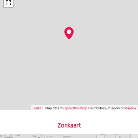
Leaflet
| Map data ©
OpenStreetMap
contributors, Imagery ©
Mapbox
Zonkaart