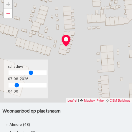
+
−
schaduw
07-08-2026
04:00
Leaflet
| �
Mapbox
Pyber
, ©
OSM Buildings
Woonaanbod op plaatsnaam
Almere (48)