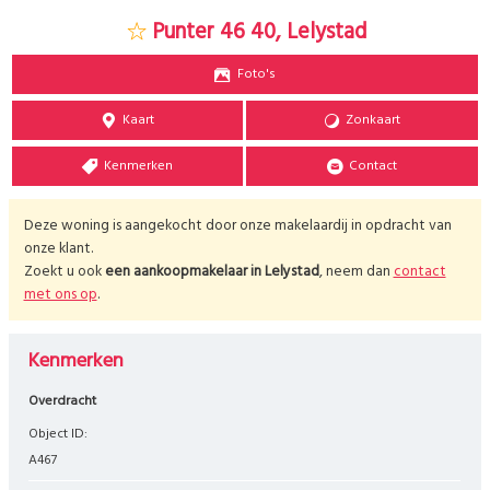
Punter 46 40, Lelystad
Foto's
Kaart
Zonkaart
Kenmerken
Contact
Deze woning is aangekocht door onze makelaardij in opdracht van
onze klant.
Zoekt u ook
een aankoopmakelaar in
Lelystad
, neem dan
contact
met ons op
.
Kenmerken
Overdracht
Object ID:
A467