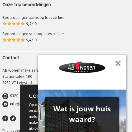
Onze top beoordelingen
Beoordelingen aankoop lees ze hier
9,4/10
Beoordelingen verkoop lees ze hier
9,4/10
Contact
AB wonen makelaars
Stationsplein 180
8232 VT Lelystad
Cookies
0320 - 280 280
info@abwonen.nl
Op deze website maken we gebruik van cookies
en daarmee vergelijkbare technieken. Door deze
melding te sluiten, of door gebruik te blijven
maken van onze website weten we dat je hiermee
akkoord gaat.
Privacyverklaring