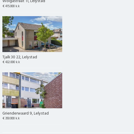
Wolgastraat 11, Lelystad
€ 415.000 k.k
Tjalk 30 22, Lelystad
€ 432.000 k.k
Grienderwaard 9, Lelystad
€ 350.000 k.k