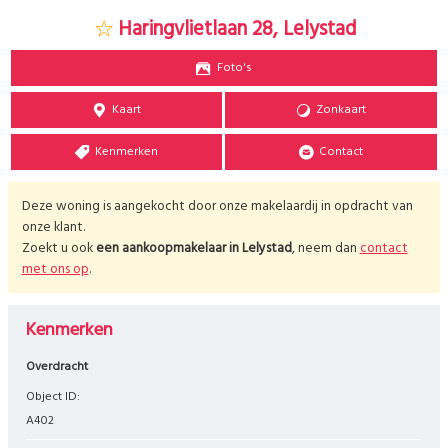
Haringvlietlaan 28, Lelystad
Foto's
Kaart
Zonkaart
Kenmerken
Contact
Deze woning is aangekocht door onze makelaardij in opdracht van
onze klant.
Zoekt u ook
een aankoopmakelaar in
Lelystad
, neem dan
contact
met ons op
.
Kenmerken
Overdracht
Object ID:
A402