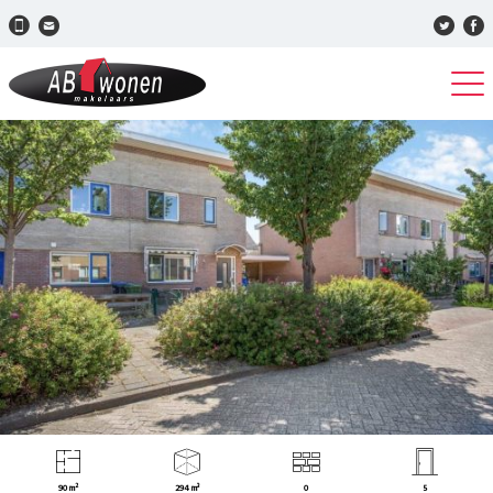
90 m²
294 m³
0
5