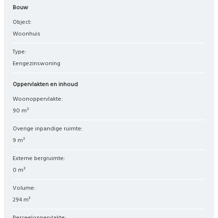
Bouw
Object:
woonhuis
Type:
eengezinswoning
Oppervlakten en inhoud
Woonoppervlakte:
90 m²
Overige inpandige ruimte:
9 m²
Externe bergruimte:
0 m²
Volume:
294 m³