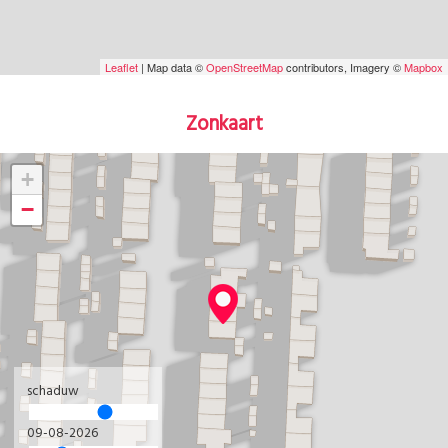
Leaflet
| Map data ©
OpenStreetMap
contributors, Imagery ©
Mapbox
Zonkaart
+
−
schaduw
09-08-2026