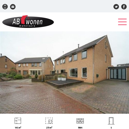
145 m²
273 m²
1984
5