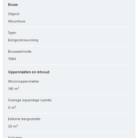
Bouw
Object:
woonhuis
Type:
eengezinswoning
Bouwperiode:
1984
Oppervlakten en inhoud
Woonoppervlakte:
145 m²
Overige inpandige ruimte:
0 m²
Externe bergruimte:
30 m²