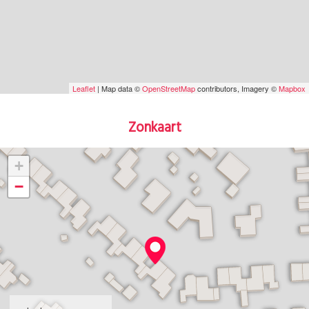
Leaflet
| Map data ©
OpenStreetMap
contributors, Imagery ©
Mapbox
Zonkaart
+
−