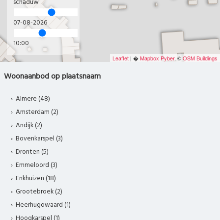
schaduw
07-08-2026
10:00
Leaflet
| �
Mapbox
Pyber
, ©
OSM Buildings
Woonaanbod op plaatsnaam
Almere (48)
Amsterdam (2)
Andijk (2)
Bovenkarspel (3)
Dronten (5)
Emmeloord (3)
Enkhuizen (18)
Grootebroek (2)
Heerhugowaard (1)
Hoogkarspel (1)