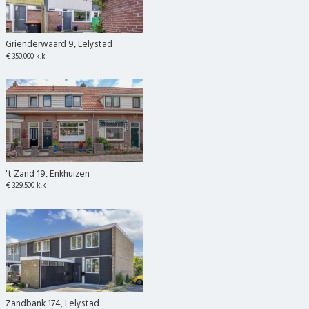
Grienderwaard 9, Lelystad
€ 350.000 k.k
't Zand 19, Enkhuizen
€ 329.500 k.k
Zandbank 174, Lelystad