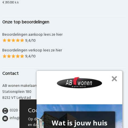
€ 395.000 k.k
Onze top beoordelingen
Beoordelingen aankoop lees ze hier
9,4/10
Beoordelingen verkoop lees ze hier
9,4/10
Contact
AB wonen makelaars
Stationsplein 180
8232 VT Lelystad
Cookies
0320 - 280 280
info@abwonen.nl
Op deze website maken we gebruik van cookies
en daarmee vergelijkbare technieken. Door deze