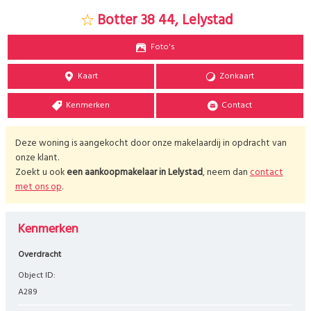
Botter 38 44, Lelystad
Foto's
Kaart
Zonkaart
Kenmerken
Contact
Deze woning is aangekocht door onze makelaardij in opdracht van
onze klant.
Zoekt u ook
een aankoopmakelaar in
Lelystad
, neem dan
contact
met ons op
.
Kenmerken
Overdracht
Object ID:
A289