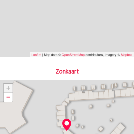
Leaflet
| Map data ©
OpenStreetMap
contributors, Imagery ©
Mapbox
Zonkaart
+
−