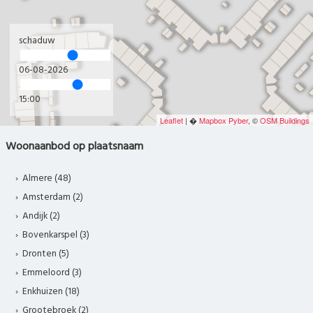
schaduw
06-08-2026
15:00
Leaflet
| �
Mapbox
Pyber
, ©
OSM Buildings
Woonaanbod op plaatsnaam
Almere (48)
Amsterdam (2)
Andijk (2)
Bovenkarspel (3)
Dronten (5)
Emmeloord (3)
Enkhuizen (18)
Grootebroek (2)