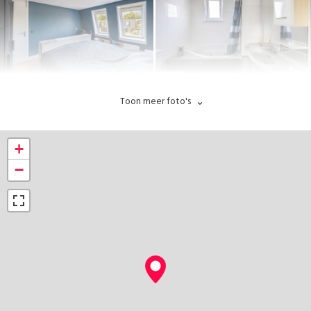
Toon meer foto's
+
−