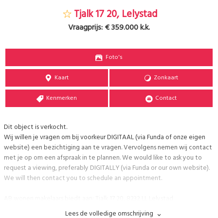
Tjalk 17 20, Lelystad
Vraagprijs:
€ 359.000 k.k.
Foto's
Kaart
Zonkaart
Kenmerken
Contact
Dit object is verkocht.
Wij willen je vragen om bij voorkeur DIGITAAL (via Funda of onze eigen
website) een bezichtiging aan te vragen. Vervolgens nemen wij contact
met je op om een afspraak in te plannen. We would like to ask you to
request a viewing, preferably DIGITALLY (via Funda or our own website).
We will then contact you to schedule an appointment.
AB wonen makelaars biedt aan: Tjalk 17 20, 8232 LL Lelystad
Lees de volledige omschrijving