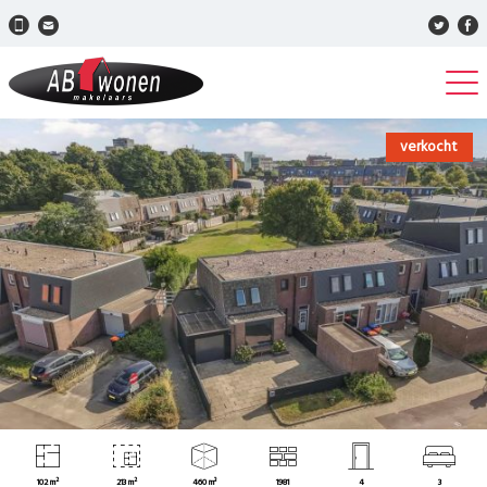
verkocht
102 m²
213 m²
460 m³
1981
4
3