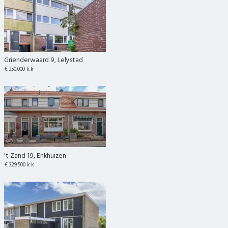
Grienderwaard 9, Lelystad
€ 350.000 k.k
't Zand 19, Enkhuizen
€ 329.500 k.k