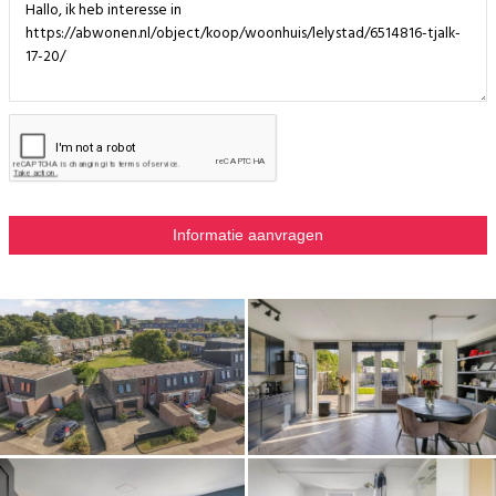
• Gelegen nabij OBS De Tjalk
• Op loopafstand van winkelcentrum De Tjalk met supermarkt en winkels
• Station en stadshart in ca. 10 minuten lopen bereikbaar
• Dichtbij winkelcentrum De Botter en uitvalswegen (A6)
• Oplevering in overleg
• Notaris: keuze koper
Disclaimer
Deze informatie is met zorg samengesteld en wordt vrijblijvend
verstrekt. Over de juistheid en volledigheid kunnen wij geen
aansprakelijkheid aanvaarden.