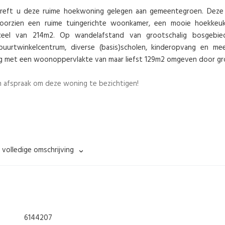
l treft u deze ruime hoekwoning gelegen aan gemeentegroen. Deze
oorzien een ruime tuingerichte woonkamer, een mooie hoekkeu
ceel van 214m2. Op wandelafstand van grootschalig bosgebie
uurtwinkelcentrum, diverse (basis)scholen, kinderopvang en me
ing met een woonoppervlakte van maar liefst 129m2 omgeven door gr
 afspraak om deze woning te bezichtigen!
 volledige omschrijving
ar de hal. In de hal treft u de meterkast en trapgang naar de 
rote ramen waardoor je lekker veel natuurlijk lichtinval hebt. 
entegroen grenst. De moderne open hoekkeuken uit 2019 beschik
at en afzuigkap, oven, koelkast-vriescombinatie en een vaatwass
 lichte wandafwerking.
6144207