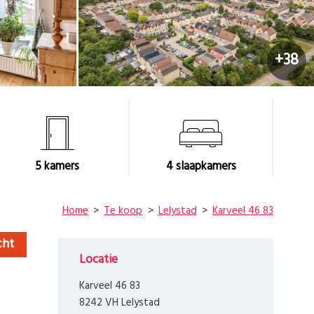
+38
5
kamers
4
slaapkamers
Home
Te koop
Lelystad
Karveel 46 83
cht
Locatie
Karveel 46 83
8242 VH Lelystad