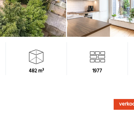
482 m³
1977
verko