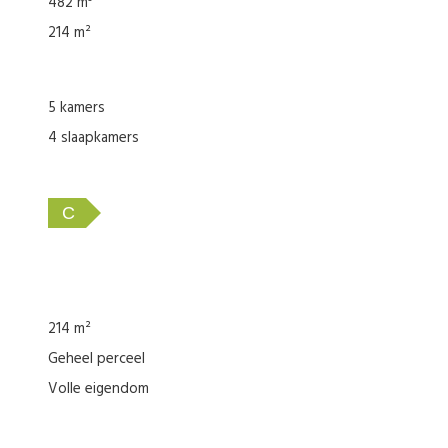
482 m³
214 m²
5 kamers
4 slaapkamers
C
lijvend aangeboden. Over de juistheid en/of volledigheid ervan kunn
214 m²
Geheel perceel
Volle eigendom