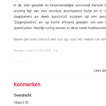
In de zéér gewilde en kindvriendelijke woonwijk Karvee
woning ligt aan een autoluw doorlopend hofje en is v
slaapkamers en deels kunststof kozijnen op een per
‘Zuigerplasbos’ en op korte afstand gelegen van een b
speeltuinen. Heerlijk rustig wonen in deze ruime hoekwon
Neem dan snel contact met ons op voor het maken van een
Bieden vanaf € 340.000,- k.k.
Indeling:
Begane grond
Lees de
Entree met doorgang naar de berging en een doorgang na
verdieping. De woonkamer is ingericht en voorzien van g
Kenmerken
openslaande deur loop je zo de tuin in welke aan geme
diverse inbouwapparatuur waaronder elektrische kookpla
Overdracht
verdieping is voorzien van een nette houten vloerdelen en
Object ID: