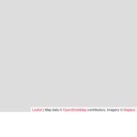
Leaflet
| Map data ©
OpenStreetMap
contributors, Imagery ©
Mapbox