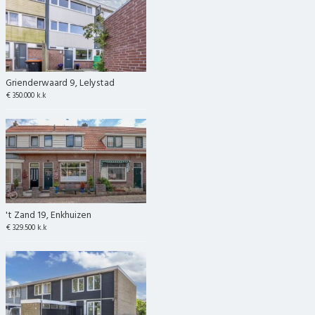
Grienderwaard 9, Lelystad
€ 350.000 k.k
't Zand 19, Enkhuizen
€ 329.500 k.k