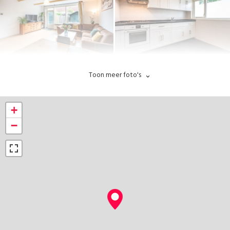
Toon meer foto's
+
−