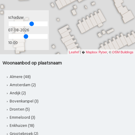
schaduw
07-08-2026
10:00
Leaflet
| �
Mapbox
Pyber
, ©
OSM Buildings
Woonaanbod op plaatsnaam
Almere (48)
Amsterdam (2)
Andijk (2)
Bovenkarspel (3)
Dronten (5)
Emmeloord (3)
Enkhuizen (18)
Grootebroek (2)