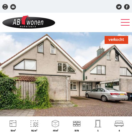
verkocht
113 m²
162 m²
411 m³
1978
5
4