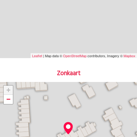
Leaflet
| Map data ©
OpenStreetMap
contributors, Imagery ©
Mapbox
Zonkaart
+
−