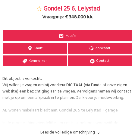
Gondel 25 6, Lelystad
Vraagprijs:
€ 348.000 k.k.
Foto's
Kaart
Zonkaart
Kenmerken
Contact
Dit object is verkocht.
Wij willen je vragen om bij voorkeur DIGITAAL (via Funda of onze eigen
website) een bezichtiging aan te vragen. Vervolgens nemen wij contact
met je op om een afspraak in te plannen. Dank voor je medewerking.
AB wonen makelaars biedt aan: Gondel 26 5 te Lelystad + garage
In de groene-, kindvriendelijke- en centraal gelegen woonwijk de
'Gondel' ligt deze ruime tussenwoning met de achtertuin op het zuid-
Lees de volledige omschrijving