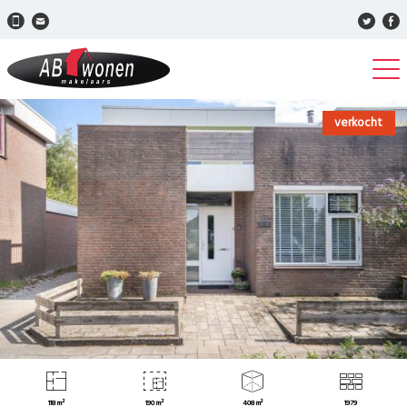
verkocht
118 m²
190 m²
408 m³
1979