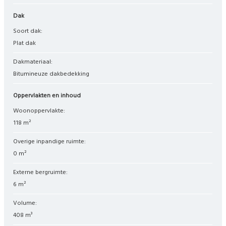
Dak
Soort dak:
Plat dak
Dakmateriaal:
Bitumineuze dakbedekking
Oppervlakten en inhoud
Woonoppervlakte:
118 m²
Overige inpandige ruimte:
0 m²
Externe bergruimte:
6 m²
Volume:
408 m³