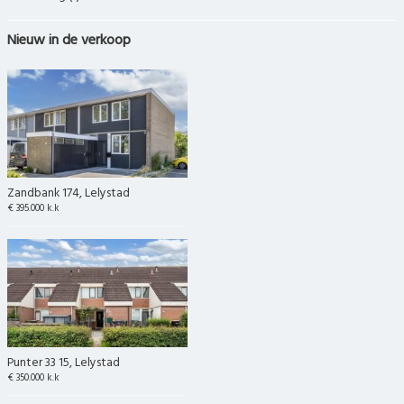
Nieuw in de verkoop
Zandbank 174, Lelystad
€ 395.000 k.k
Punter 33 15, Lelystad
€ 350.000 k.k