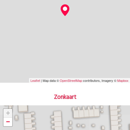
Leaflet
| Map data ©
OpenStreetMap
contributors, Imagery ©
Mapbox
Zonkaart
+
−