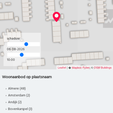
schaduw
06-08-2026
10:00
Leaflet
| �
Mapbox
Pyber
, ©
OSM Buildings
Woonaanbod op plaatsnaam
Almere (48)
Amsterdam (2)
Andijk (2)
Bovenkarspel (3)