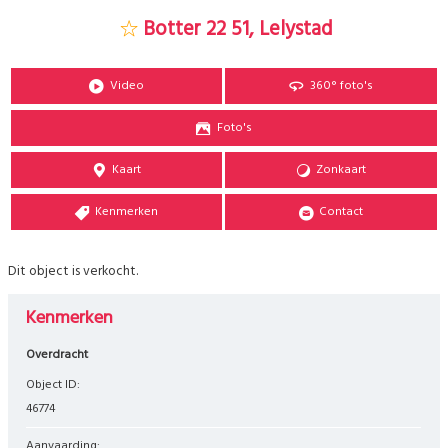
Botter 22 51, Lelystad
Video
360° foto's
Foto's
Kaart
Zonkaart
Kenmerken
Contact
Dit object is verkocht.
Kenmerken
Overdracht
Object ID:
46774
Aanvaarding: