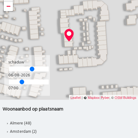
−
schaduw
06-08-2026
07:00
Leaflet
| �
Mapbox
Pyber
, ©
OSM Buildings
Woonaanbod op plaatsnaam
Almere (48)
Amsterdam (2)