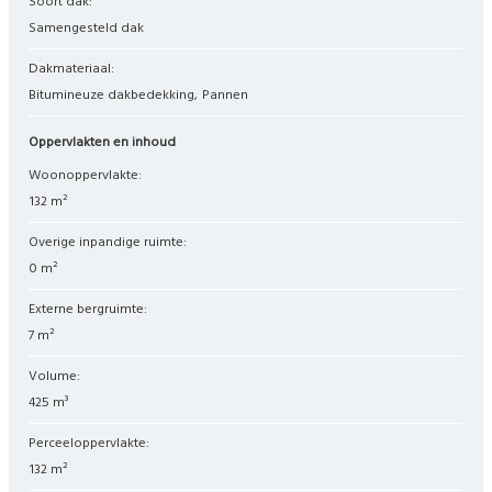
Soort dak:
Samengesteld dak
Dakmateriaal:
Bitumineuze dakbedekking
Pannen
Oppervlakten en inhoud
Woonoppervlakte:
132 m²
Overige inpandige ruimte:
0 m²
Externe bergruimte:
7 m²
Volume:
425 m³
Perceeloppervlakte:
132 m²