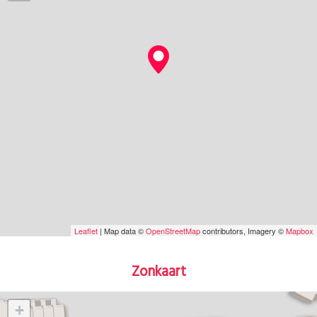
Leaflet
| Map data ©
OpenStreetMap
contributors, Imagery ©
Mapbox
Zonkaart
+