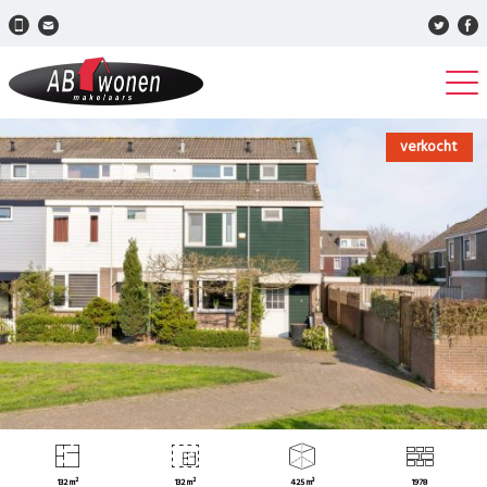
verkocht
132 m²
132 m²
425 m³
1978