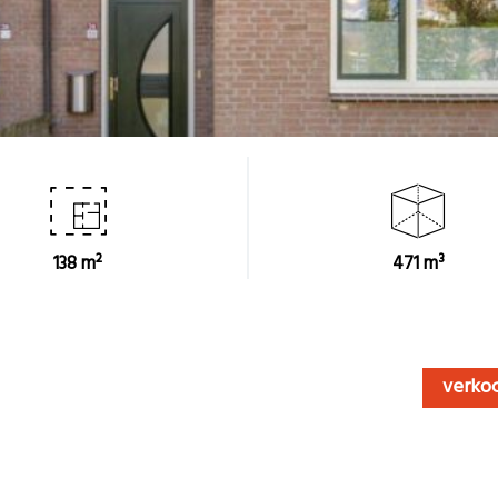
138 m²
471 m³
verko