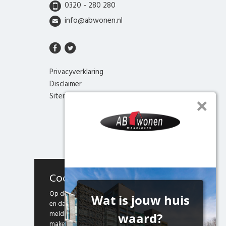
0320 - 280 280
info@abwonen.nl
Privacyverklaring
Disclaimer
Sitemap
Cookies
Op deze website maken we gebruik van cookies
en daarmee vergelijkbare technieken. Door deze
melding te sluiten, of door gebruik te blijven
maken van onze website weten we dat je hiermee