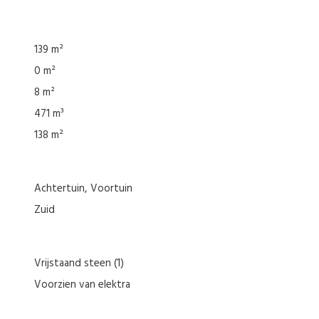
139 m²
0 m²
8 m²
471 m³
138 m²
Achtertuin
Voortuin
Zuid
Vrijstaand steen
(1)
Voorzien van elektra