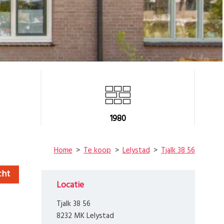
1980
Home
Te koop
Lelystad
Tjalk 38 56
cht
Locatie
Tjalk 38 56
8232 MK Lelystad