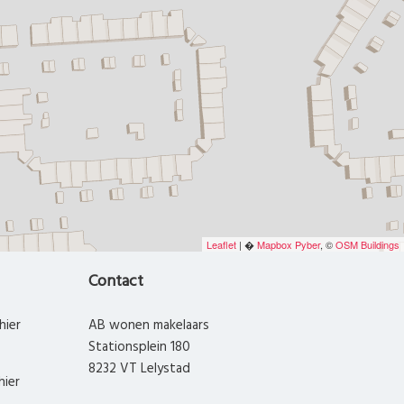
Leaflet
| �
Mapbox
Pyber
, ©
OSM Buildings
Contact
hier
AB wonen makelaars
Stationsplein 180
8232 VT Lelystad
hier