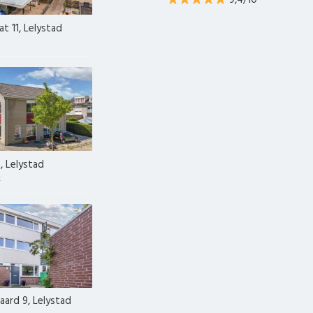
9,4/10
t 11, Lelystad
2, Lelystad
k
ard 9, Lelystad