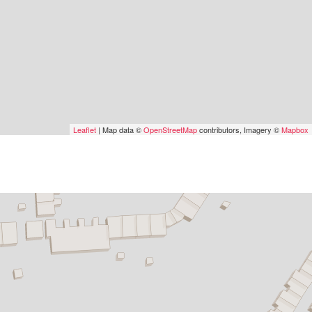
Leaflet
| Map data ©
OpenStreetMap
contributors, Imagery ©
Mapbox