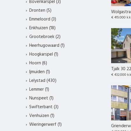
Bovenkarspel (3)
Dronten (5)
Wolgastraa
€ 415.000 k.k
Emmeloord (3)
Enkhuizen (18)
Grootebroek (2)
Heerhugowaard (1)
Hoogkarspel (1)
Hoorn (6)
Tjalk 30 2
Ijmuiden (1)
€ 432.000 k.
Lelystad (430)
Lemmer (1)
Nunspeet (1)
Swifterbant (3)
Venhuizen (1)
Wieringerwerf (1)
Grienderwa