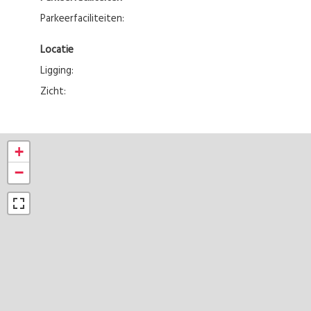
Parkeerfaciliteiten:
Locatie
Ligging:
Zicht:
+
−