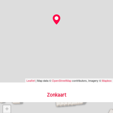
Leaflet
| Map data ©
OpenStreetMap
contributors, Imagery ©
Mapbox
Zonkaart
+