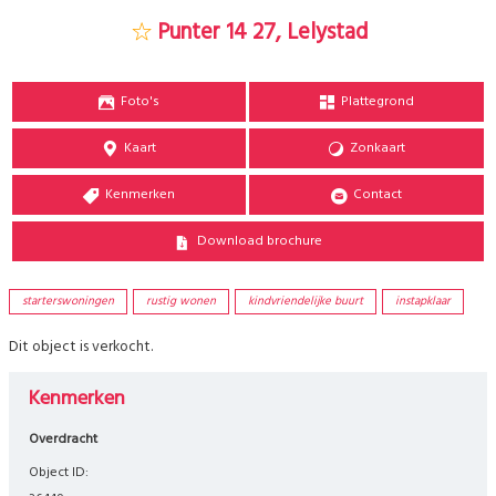
Punter 14 27, Lelystad
Foto's
Plattegrond
Kaart
Zonkaart
Kenmerken
Contact
Download brochure
starterswoningen
rustig wonen
kindvriendelijke buurt
instapklaar
Dit object is verkocht.
Kenmerken
Overdracht
Object ID: