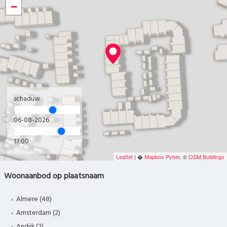
−
schaduw
06-08-2026
17:00
Leaflet
| �
Mapbox
Pyber
, ©
OSM Buildings
Woonaanbod op plaatsnaam
Almere (48)
Amsterdam (2)
Andijk (2)