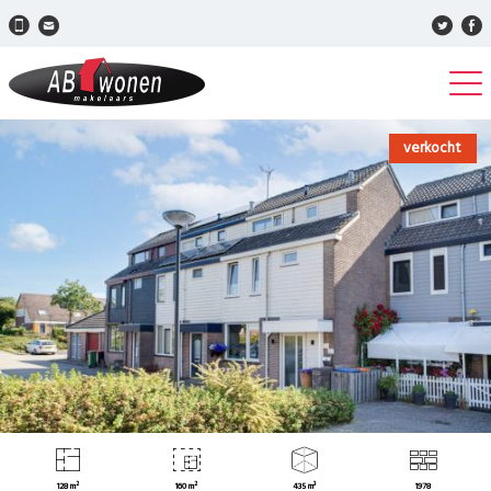
verkocht
128 m²
160 m²
435 m³
1978