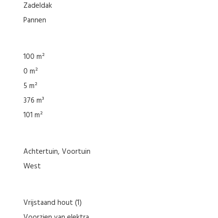
Zadeldak
Pannen
100 m²
0 m²
5 m²
376 m³
101 m²
Achtertuin
Voortuin
West
Vrijstaand hout
(1)
Voorzien van elektra