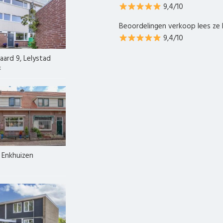
9,4/10
Beoordelingen verkoop lees ze 
9,4/10
ard 9, Lelystad
k
, Enkhuizen