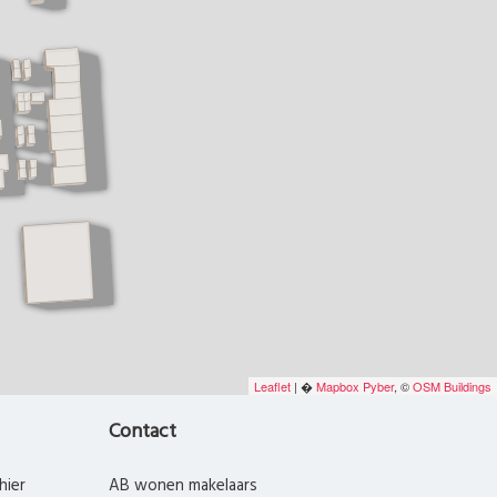
Leaflet
| �
Mapbox
Pyber
, ©
OSM Buildings
Contact
hier
AB wonen makelaars