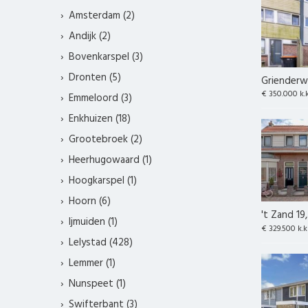
Amsterdam (2)
Andijk (2)
Bovenkarspel (3)
Dronten (5)
Grienderwa
€ 350.000 k.
Emmeloord (3)
Enkhuizen (18)
Grootebroek (2)
Heerhugowaard (1)
Hoogkarspel (1)
Hoorn (6)
't Zand 19
Ijmuiden (1)
€ 329.500 k.k
Lelystad (428)
Lemmer (1)
Nunspeet (1)
Swifterbant (3)