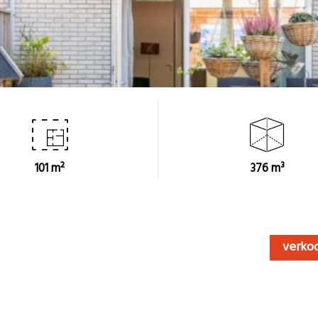
101 m²
376 m³
verko