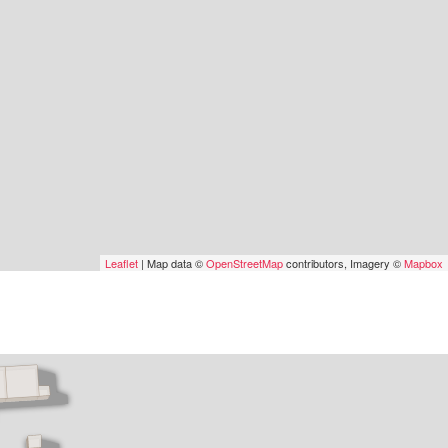
Leaflet
| Map data ©
OpenStreetMap
contributors, Imagery ©
Mapbox