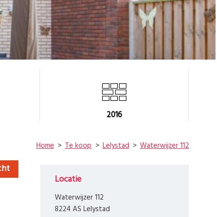
2016
Home
Te koop
Lelystad
Waterwijzer 112
cht
Locatie
Waterwijzer 112
8224 AS Lelystad