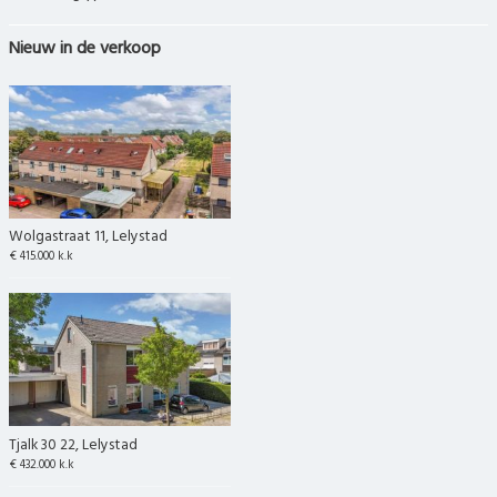
Nieuw in de verkoop
Wolgastraat 11, Lelystad
€ 415.000 k.k
Tjalk 30 22, Lelystad
€ 432.000 k.k