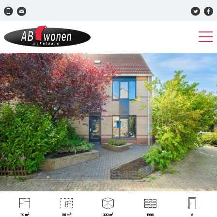
110 m²
181 m²
300 m³
1986
6