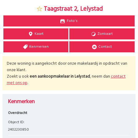
Taagstraat 2, Lelystad
Foto's
Kaart
Zonkaart
Kenmerken
Contact
Deze woning is aangekocht door onze makelaardij in opdracht van
onze klant.
Zoekt u ook
een aankoopmakelaar in
Lelystad
, neem dan
contact
met ons op
.
Kenmerken
Overdracht
Object ID:
2402230850