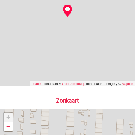
Leaflet
| Map data ©
OpenStreetMap
contributors, Imagery ©
Mapbox
Zonkaart
+
−