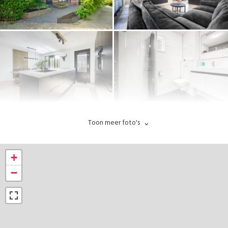
Toon meer foto's
+
−