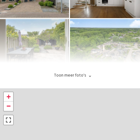
Toon meer foto's
+
−