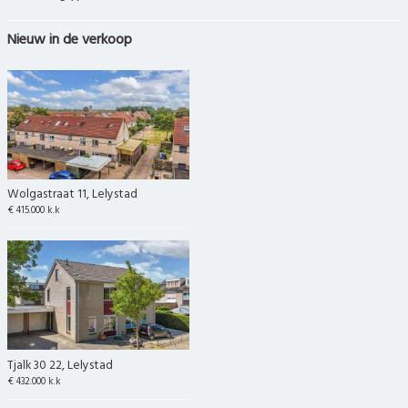
Nieuw in de verkoop
Wolgastraat 11, Lelystad
€ 415.000 k.k
Tjalk 30 22, Lelystad
€ 432.000 k.k