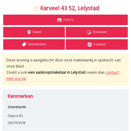
Karveel 43 52, Lelystad
Foto's
Kaart
Zonkaart
Kenmerken
Contact
Deze woning is aangekocht door onze makelaardij in opdracht van
onze klant.
Zoekt u ook
een aankoopmakelaar in
Lelystad
, neem dan
contact
met ons op
.
Kenmerken
Overdracht
Object ID:
2401151618