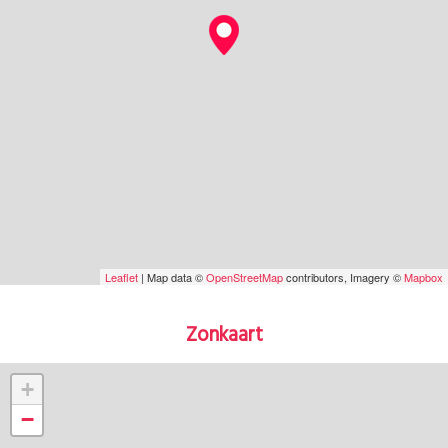
Leaflet
| Map data ©
OpenStreetMap
contributors, Imagery ©
Mapbox
Zonkaart
+
−