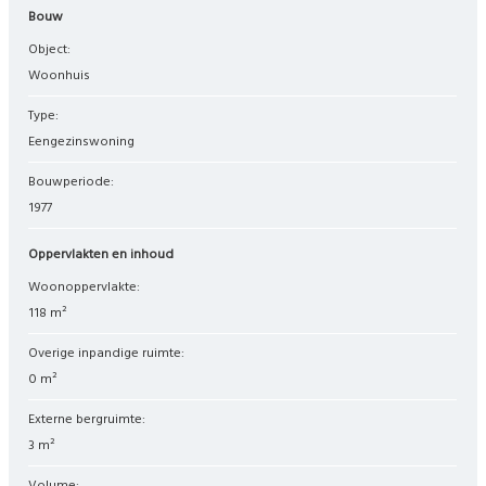
Bouw
Object:
woonhuis
Type:
eengezinswoning
Bouwperiode:
1977
Oppervlakten en inhoud
Woonoppervlakte:
118 m²
Overige inpandige ruimte:
0 m²
Externe bergruimte:
3 m²