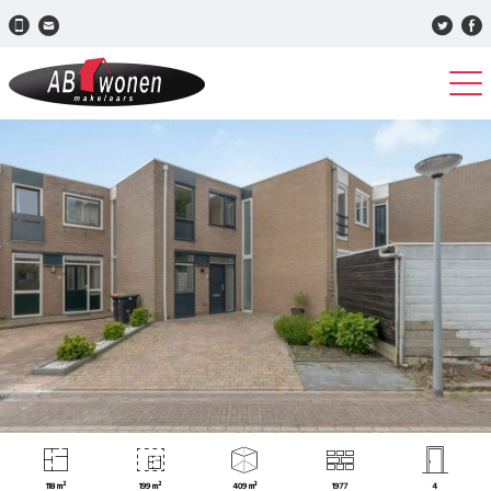
118 m²
199 m²
409 m³
1977
4