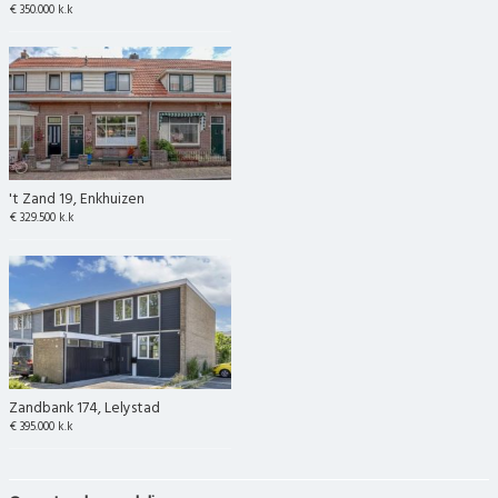
€ 350.000 k.k
't Zand 19, Enkhuizen
€ 329.500 k.k
Zandbank 174, Lelystad
€ 395.000 k.k