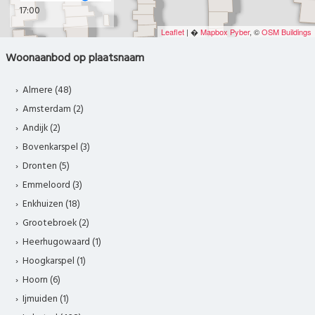
17:00
Leaflet
| �
Mapbox
Pyber
, ©
OSM Buildings
Woonaanbod op plaatsnaam
Almere (48)
Amsterdam (2)
Andijk (2)
Bovenkarspel (3)
Dronten (5)
Emmeloord (3)
Enkhuizen (18)
Grootebroek (2)
Heerhugowaard (1)
Hoogkarspel (1)
Hoorn (6)
Ijmuiden (1)