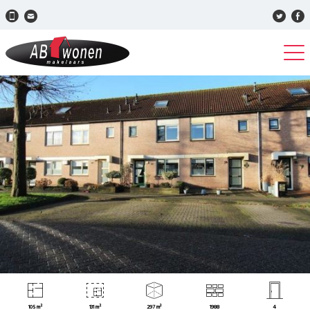
105 m²
131 m²
297 m³
1988
4