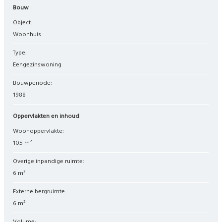
Bouw
Object:
woonhuis
Type:
eengezinswoning
Bouwperiode:
1988
Oppervlakten en inhoud
Woonoppervlakte:
105 m²
Overige inpandige ruimte:
6 m²
Externe bergruimte:
6 m²