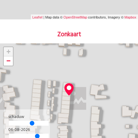
Leaflet
| Map data ©
OpenStreetMap
contributors, Imagery ©
Mapbox
Zonkaart
+
−
schaduw
06-08-2026