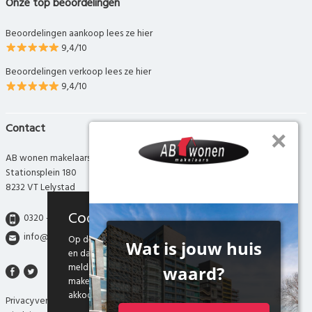
Onze top beoordelingen
Beoordelingen aankoop lees ze hier
9,4/10
Beoordelingen verkoop lees ze hier
9,4/10
Contact
AB wonen makelaars
Stationsplein 180
8232 VT Lelystad
Cookies
0320 - 280 280
info@abwonen.nl
Op deze website maken we gebruik van cookies
en daarmee vergelijkbare technieken. Door deze
melding te sluiten, of door gebruik te blijven
maken van onze website weten we dat je hiermee
akkoord gaat.
Privacyverklaring