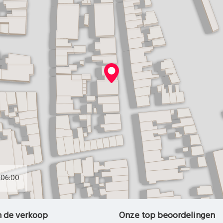
06:00
n de verkoop
Onze top beoordelingen