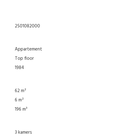
2501082000
appartement
top floor
1984
62 m²
6 m²
196 m³
3 kamers