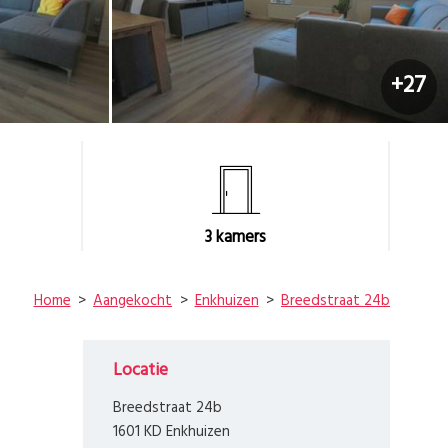
+27
3
kamers
Home
Aangekocht
Enkhuizen
Breedstraat 24b
Locatie
Breedstraat 24b
1601 KD Enkhuizen