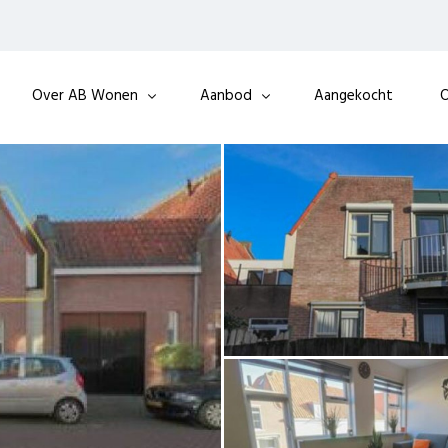
Over AB Wonen
Aanbod
Aangekocht
O