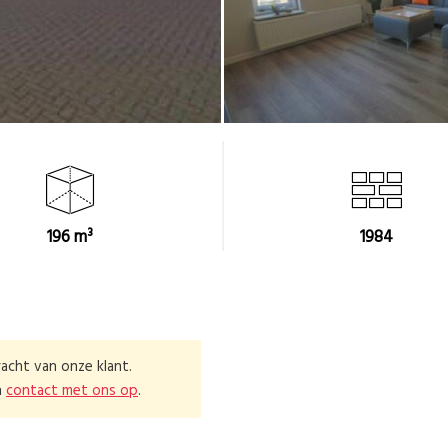
196 m³
1984
acht van onze klant.
n
contact met ons op
.