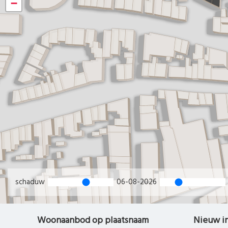
−
schaduw
06-08-2026
Woonaanbod op plaatsnaam
Nieuw i