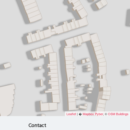
Leaflet
| �
Mapbox
Pyber
, ©
OSM Buildings
Contact