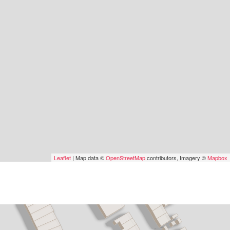
Leaflet
| Map data ©
OpenStreetMap
contributors, Imagery ©
Mapbox