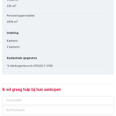
Volume:
335 m³
Perceeloppervlakte:
3978 m²
Indeling
Kamers:
3 kamers
Kadastrale gegevens
's-Hertogenbosch HTG00 F 3199
Ik wil graag hulp bij huis aankopen