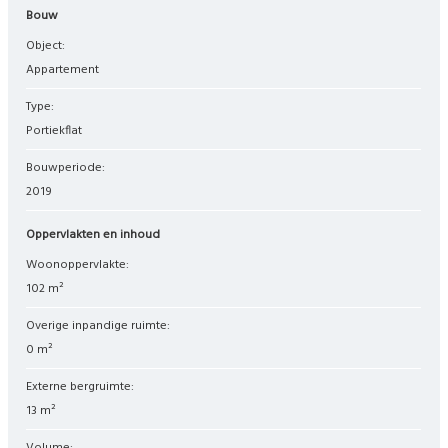
Bouw
Object:
appartement
Type:
portiekflat
Bouwperiode:
2019
Oppervlakten en inhoud
Woonoppervlakte:
102 m²
Overige inpandige ruimte:
0 m²
Externe bergruimte:
13 m²