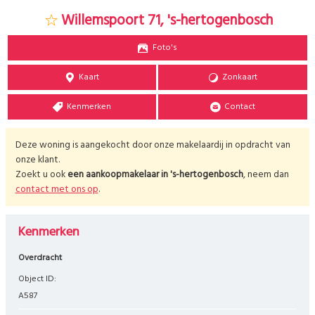
Willemspoort 71, 's-hertogenbosch
Foto's
Kaart
Zonkaart
Kenmerken
Contact
Deze woning is aangekocht door onze makelaardij in opdracht van
onze klant.
Zoekt u ook
een aankoopmakelaar in
's-hertogenbosch
, neem dan
contact met ons op
.
Kenmerken
Overdracht
Object ID:
A587