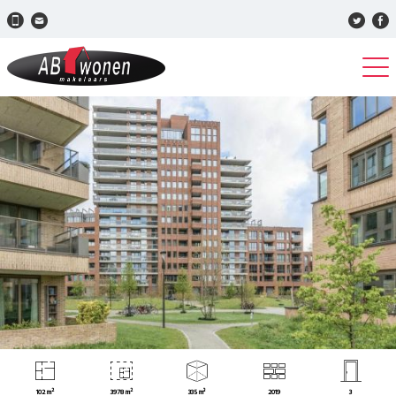
102 m²
3978 m²
335 m³
2019
3