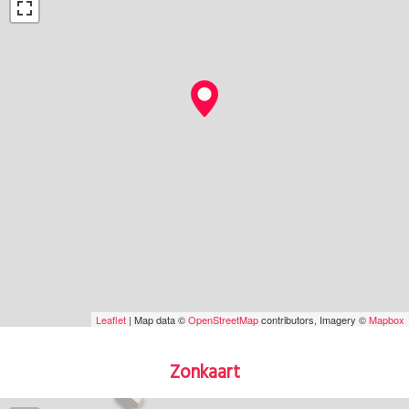
Leaflet
| Map data ©
OpenStreetMap
contributors, Imagery ©
Mapbox
Zonkaart