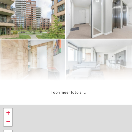
Toon meer foto's
+
−