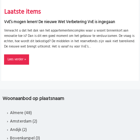
Laatste items
VvE’s mogen lenen! De nieuwe Wet Verbetering VvE is ingegaan
Verwacht u dat het dak van het appartementencomplex waar u woont binnenkort aan
renovatie toe is? Dan is dit een goed moment om het gebouw te verduurzamen. De vraag is
echter, hoe wordt dit bekostigd? De middelen in het reservefonds zijn vaak niet toereikend.
De nieuwe wet brengt uitkomst. Het is vanaf nu voor VvE’s…
Lees verder »
Woonaanbod op plaatsnaam
Almere (48)
Amsterdam (2)
Andijk (2)
Bovenkarspel (3)