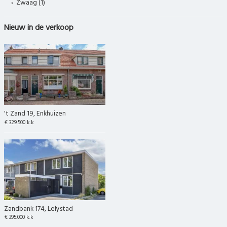
Zwaag (1)
Nieuw in de verkoop
't Zand 19, Enkhuizen
€ 329.500 k.k
Zandbank 174, Lelystad
€ 395.000 k.k