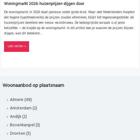
Woningmarkt 2026: huizenprijzen stijgen door
De woningmarkt in 2026 staat opnieuw onder grote druk. Waar veel Nederlanders hoopten
dat hogere hypotheekrentes de prijzen zouden afremmen, blijkt het tegenovergestelde: de
huizenprijzen bereiken een nieuw recordniveau. De belangrijkste oorzaak is al jaren
hetzelfde — de krapte op de woningmarkt. In dit artikel lees je waarom de prijzen blijven
stijgen, wat dit betekent…
Lees verder »
Woonaanbod op plaatsnaam
Almere (48)
Amsterdam (2)
Andijk (2)
Bovenkarspel (3)
Dronten (5)