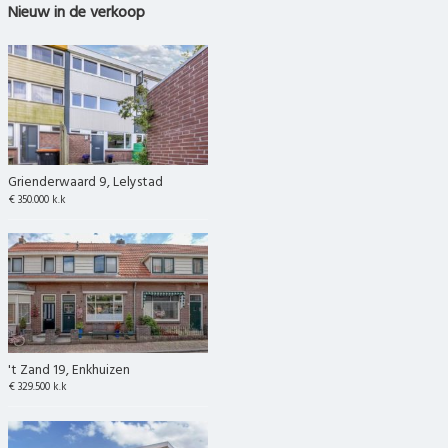
Nieuw in de verkoop
Grienderwaard 9, Lelystad
€ 350.000 k.k
't Zand 19, Enkhuizen
€ 329.500 k.k