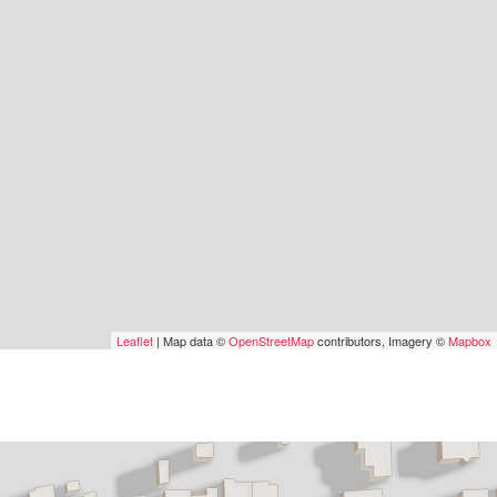
Leaflet
| Map data ©
OpenStreetMap
contributors, Imagery ©
Mapbox