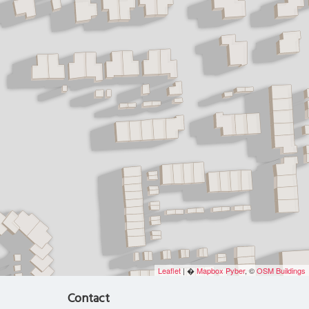
Leaflet
| �
Mapbox
Pyber
, ©
OSM Buildings
Contact