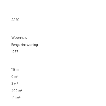
A930
woonhuis
eengezinswoning
1977
118 m²
0 m²
3 m²
409 m³
151 m²