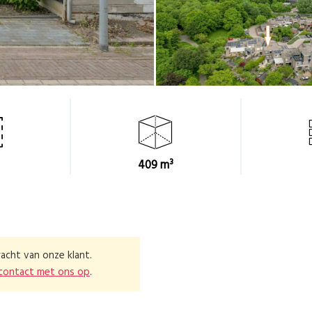
409 m³
acht van onze klant.
contact met ons op
.