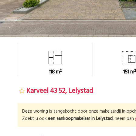
118 m²
151 m²
Karveel 43 52, Lelystad
Deze woning is aangekocht door onze makelaardij in opdr
Zoekt u ook
een aankoopmakelaar in
Lelystad
, neem dan