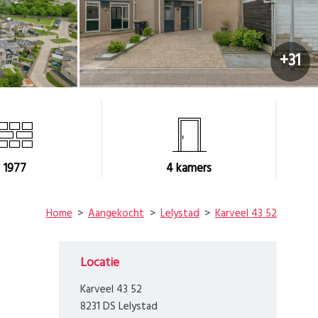
+31
1977
4
kamers
Home
Aangekocht
Lelystad
Karveel 43 52
Locatie
Karveel 43 52
8231 DS Lelystad