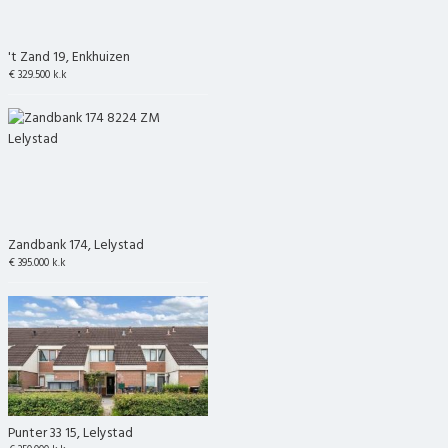
't Zand 19, Enkhuizen
€ 329.500 k.k
Zandbank 174, Lelystad
€ 395.000 k.k
Punter 33 15, Lelystad