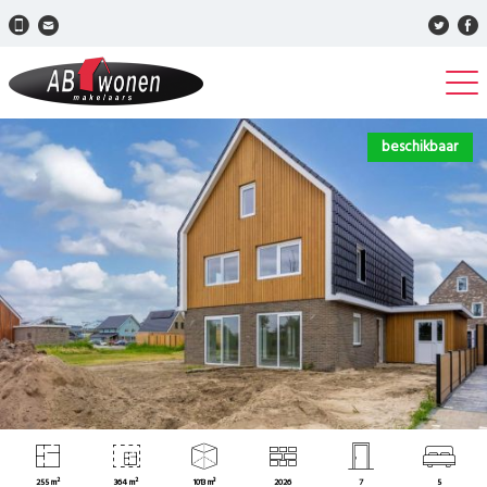
beschikbaar
255 m²
364 m²
1013 m³
2026
7
5