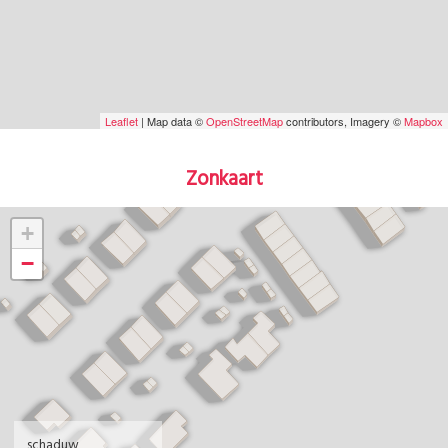
Leaflet
| Map data ©
OpenStreetMap
contributors, Imagery ©
Mapbox
Zonkaart
+
−
schaduw