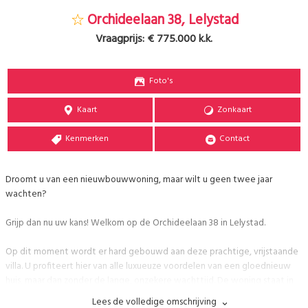
Orchideelaan 38, Lelystad
Vraagprijs:
€ 775.000 k.k.
Foto's
Kaart
Zonkaart
Kenmerken
Contact
Droomt u van een nieuwbouwwoning, maar wilt u geen twee jaar
wachten?
Grijp dan nu uw kans! Welkom op de Orchideelaan 38 in Lelystad.
Op dit moment wordt er hard gebouwd aan deze prachtige, vrijstaande
villa. U profiteert hier van alle luxueuze voordelen van een gloednieuw
huis, maar dan zonder de lange, onzekere wachttijd. De woning staat in
de geliefde en groene woonwijk 'Warande' op een mooi perceel van
Lees de volledige omschrijving