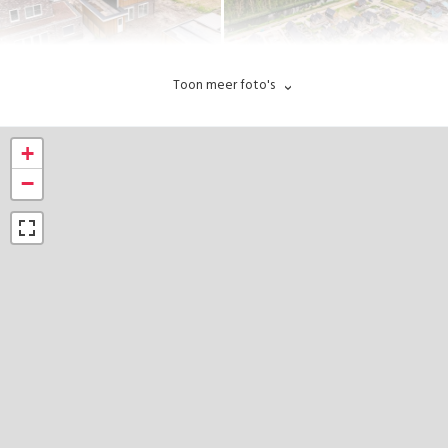
Toon meer foto's
+
−