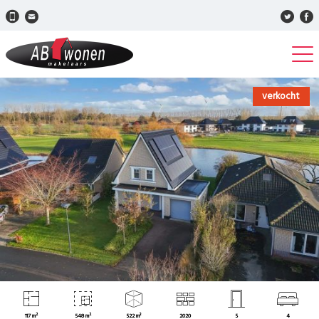
verkocht
117 m²
548 m²
522 m³
2020
5
4