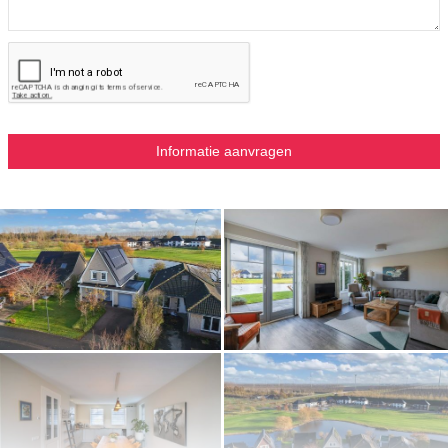
extra geeft. Alles is tot in de details verzorgd, van het tegelwerk tot de
afwerking van het sanitair.
De praktische wasruimte completeert de verdieping. Een plek waar
wasmachine en droger netjes uit het zicht staan, waardoor de badkamer
exclusief blijft voor comfort en rust.
Tweede verdieping – praktische bergruimte in de nok
Op de overloop geeft een vlizotrap toegang tot de vliering. Deze
verdieping strekt zich uit over vrijwel de hele lengte van het huis en
biedt verrassend veel bergruimte. Door de hoogte in het midden kun je
hier gemakkelijk lopen en spullen ordenen, terwijl de schuine kanten
uitnodigen om seizoensspullen, koffers en herinneringen netjes uit het
zicht op te bergen. Een praktische verdieping die het wooncomfort op
de lagere etages heerlijk vrij houdt.
Tuin, berging en garage – een oase aan het water
Aan de voorzijde laat de woning zich van haar mooiste kant zien. De
karakteristieke kap, de overdekte entree en het brede perceel geven
het huis een bijna landelijke uitstraling, met genoeg ruimte rondom om
echt vrij te wonen. De voortuin is strak aangelegd met een verzorgd
gazon, enkele volgroeide bomen en vaste beplanting die het hele jaar