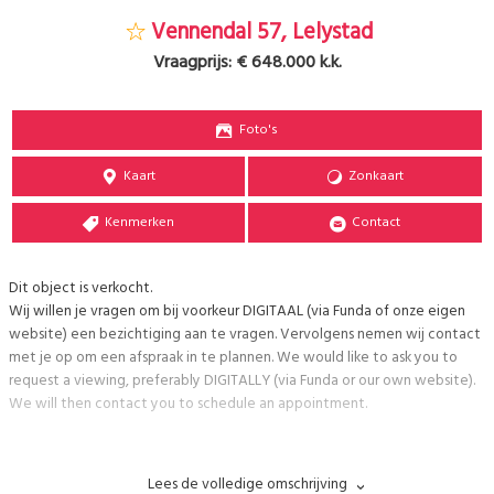
Vennendal 57, Lelystad
Vraagprijs:
€ 648.000 k.k.
Foto's
Kaart
Zonkaart
Kenmerken
Contact
Dit object is verkocht.
Wij willen je vragen om bij voorkeur DIGITAAL (via Funda of onze eigen
website) een bezichtiging aan te vragen. Vervolgens nemen wij contact
met je op om een afspraak in te plannen. We would like to ask you to
request a viewing, preferably DIGITALLY (via Funda or our own website).
We will then contact you to schedule an appointment.
AB wonen makelaars biedt aan: Vennendal 57, 8219CE Lelystad
Lees de volledige omschrijving