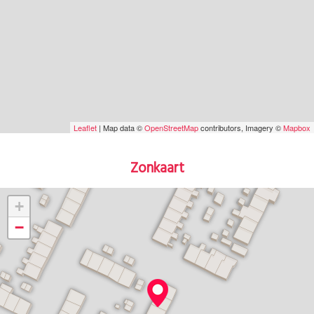
Leaflet
| Map data ©
OpenStreetMap
contributors, Imagery ©
Mapbox
Zonkaart
+
−