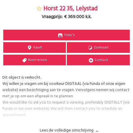
Horst 22 35, Lelystad
Vraagprijs:
€ 369.000 k.k.
Foto's
Kaart
Zonkaart
Kenmerken
Contact
Dit object is verkocht.
Wij willen je vragen om bij voorkeur DIGITAAL (via Funda of onze eigen
website) een bezichtiging aan te vragen. Vervolgens nemen wij contact
met je op om een afspraak in te plannen.
We would like to ask you to request a viewing, preferably DIGITALLY (via
Funda or our own website). We will then contact you to schedule an
appointment.
AB wonen makelaars biedt aan: Horst 22 35, 8225 MB Lelystad
Lees de volledige omschrijving