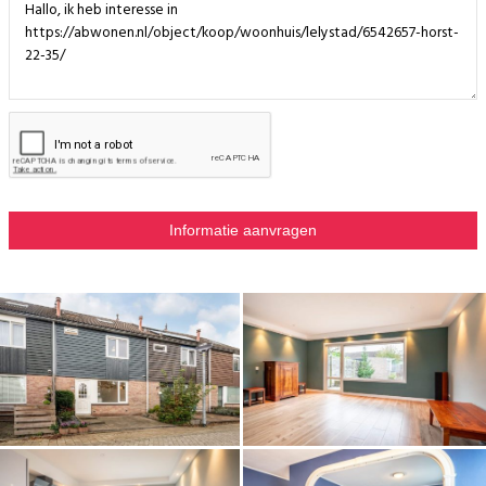
of een speelplek voor kinderen.
Wat deze tuin extra bijzonder maakt, is het gevoel van privacy. Doordat
de achterburen haaks op de woning staan, heb je geen directe inkijk en
kijk je vrij uit over de tuinen achter je. Dat geeft een open en ruimtelijk
gevoel, terwijl je toch beschut zit.
Aan de voorzijde heb je ruimte voor een tuin of het als je even je fiets
wilt neerzetten. Achterin de tuin staat een stenen berging, ideaal voor
fietsen, tuinspullen en gereedschap. Via de achterom loop je bovendien
gemakkelijk de wijk in – of je nu kinderen naar een speelplek brengt of
een blokje om maakt richting het groen.
Bijzonderheden
• Woonoppervlakte ca. 110 m²
• Inhoud ca. 382 m³
• Perceel ca. 141 m²
• Bouwjaar 1981
• Energielabel A
• Drie (oorspronkelijk 4) slaapkamers.
• Tuin op het zuidoosten met vrijstaande berging en achterom
• Moderne keuken (2021) met o.a. stoomoven, combi-oven, koel-