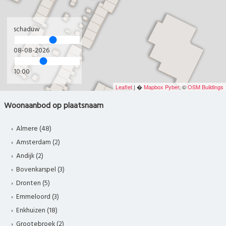
schaduw
08-08-2026
10:00
Leaflet
| �
Mapbox
Pyber
, ©
OSM Buildings
Woonaanbod op plaatsnaam
Almere (48)
Amsterdam (2)
Andijk (2)
Bovenkarspel (3)
Dronten (5)
Emmeloord (3)
Enkhuizen (18)
Grootebroek (2)