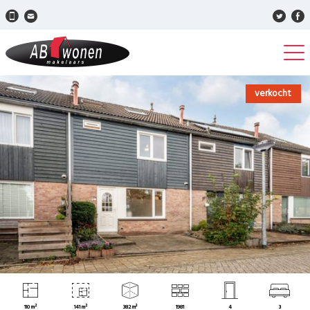
verkocht
110 m²
141 m²
382 m³
1981
4
3