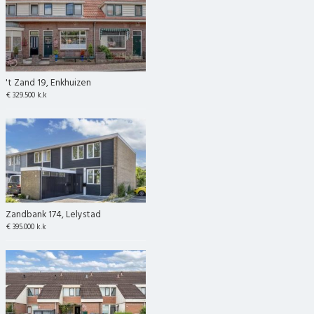
't Zand 19, Enkhuizen
€ 329.500 k.k
Zandbank 174, Lelystad
€ 395.000 k.k