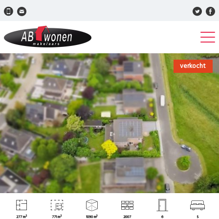
verkocht
277 m²
771 m²
1090 m³
2007
6
5