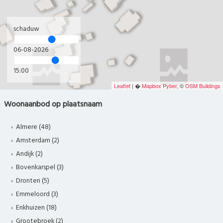
schaduw
06-08-2026
15:00
Leaflet
| �
Mapbox
Pyber
, ©
OSM Buildings
Woonaanbod op plaatsnaam
Almere (48)
Amsterdam (2)
Andijk (2)
Bovenkarspel (3)
Dronten (5)
Emmeloord (3)
Enkhuizen (18)
Grootebroek (2)