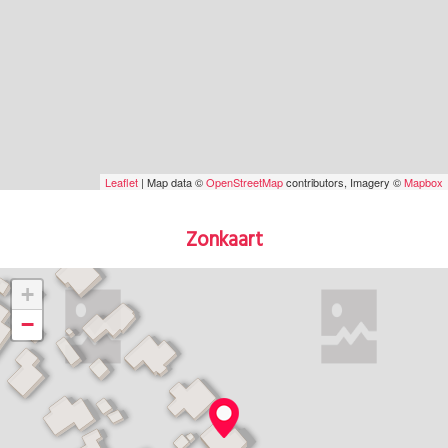
Leaflet
| Map data ©
OpenStreetMap
contributors, Imagery ©
Mapbox
Zonkaart
+
−