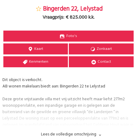
Bingerden 22, Lelystad
Vraagprijs:
€ 825.000 k.k.
Foto's
Kaart
Zonkaart
Kenmerken
Contact
Dit object is verkocht.
AB wonen makelaars biedt aan: Bingerden 22 te Lelystad
Deze grote vrijstaande villa met vrij uitzicht heeft maar liefst 277m2
woonoppervlakte, een inpandige garage en is gelegen aan de
buitenrand van de gewilde en groene villawijk “de Landerijen “ in
Lelystad. De woning staat op een perceeloppervlakte van 771m2 en is
gelegen op wandelafstand van natuurgebied het Gelderse Hout waar je
heerlijk kunt wandelen en fietsen. Deze woning is vanaf de bouw al hoger
Lees de volledige omschrijving