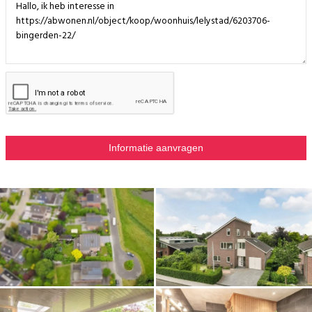
vloerverwarming
- mogelijkheid tot plaatsing lift in hal
- volledig geïsoleerd en voorzien van HR++ glas
- gehele begane grond voorzien van vloerverwarming
- 36 zonnepanelen in eigendom- opbrengst 2023 = 9.800 Kwh
- winkels en gezondheidscentrum op fietsafstand
- aan de rand van Lelystad nabij natuurgebied Het Gelderse Hout
- parkeren voor meerdere autos op eigen terrein
- eigen laadpaal voor elektrisch rijden (contract vrij)
- kindvriendelijke rustige wijk
- energielabel A+ voor lekker lage energiekosten
- oplevering in overleg
- notaris keuze koper, Lelystad
Wij willen je vragen om bij voorkeur DIGITAAL (via Funda of onze eigen
website) een bezichtiging aan te vragen. Vervolgens nemen wij contact
met je op om een afspraak in te plannen. Dank voor je medewerking.
Disclaimer:
Deze informatie is met zorg samengesteld en wordt je vrijblijvend
aangeboden. Over de juistheid en/of volledigheid ervan kunnen wij