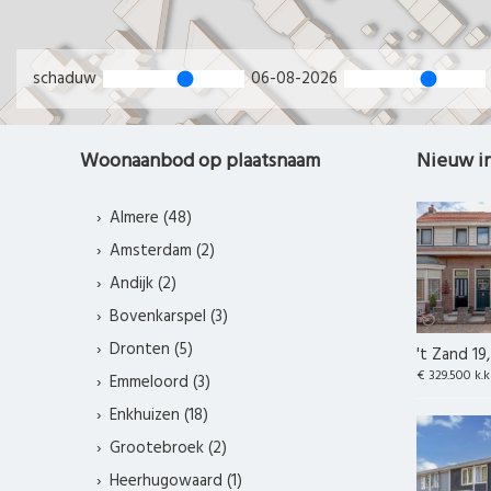
schaduw
06-08-2026
Woonaanbod op plaatsnaam
Nieuw i
Almere (48)
Amsterdam (2)
Andijk (2)
Bovenkarspel (3)
Dronten (5)
't Zand 19
€ 329.500 k.k
Emmeloord (3)
Enkhuizen (18)
Grootebroek (2)
Heerhugowaard (1)