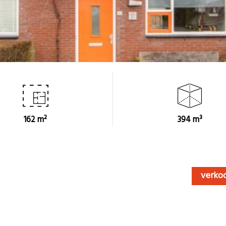
162 m²
394 m³
verko