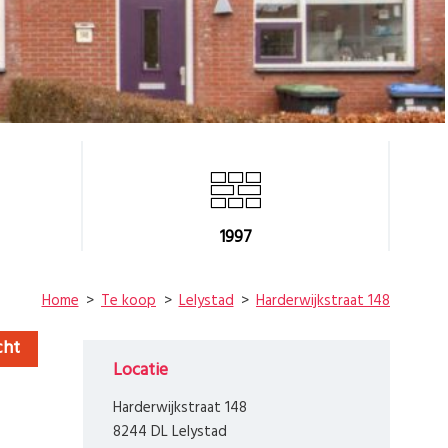
1997
Home
Te koop
Lelystad
Harderwijkstraat 148
cht
Locatie
Harderwijkstraat 148
8244 DL Lelystad