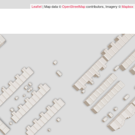
Leaflet
| Map data ©
OpenStreetMap
contributors, Imagery ©
Mapbox