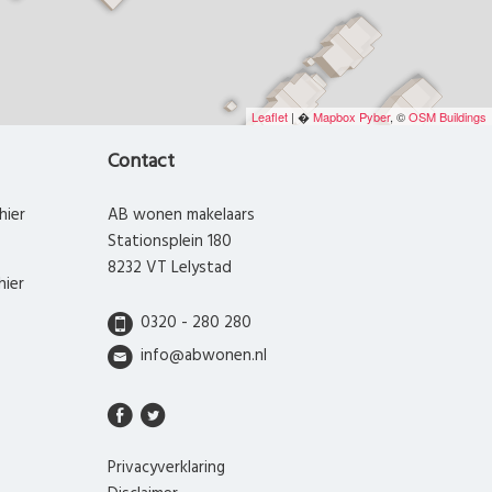
Leaflet
| �
Mapbox
Pyber
, ©
OSM Buildings
Contact
hier
AB wonen makelaars
Stationsplein 180
8232 VT Lelystad
hier
0320 - 280 280
info@abwonen.nl
Privacyverklaring