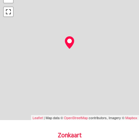
Leaflet
| Map data ©
OpenStreetMap
contributors, Imagery ©
Mapbox
Zonkaart