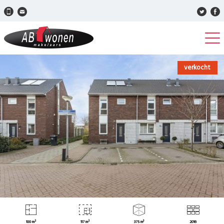
verkocht
100 m²
117 m²
375 m³
2016