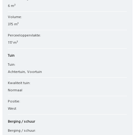
6 m²
Volume:
375 m³
Perceeloppervlakte:
117 m²
Tuin
Tuin:
Achtertuin
Voortuin
Kwaliteit tuin:
Normaal
Positie:
West
Berging / schuur
Berging / schuur: