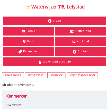
Waterwijzer 118, Lelystad
Video
Foto's
Plattegrond
Kaart
Zonkaart
Kenmerken
Contact
Download brochure
energiezuinig
rustig wonen
instapklaar
kindvriendelijke buurt
Dit object is verkocht.
Kenmerken
Overdracht