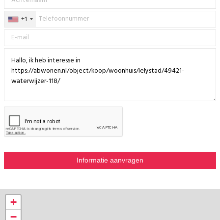
+1
+
−