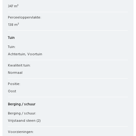
347 m³
Perceeloppervlakte:
138 m²
Tuin
Tuin:
Achtertuin
Voortuin
Kwaliteit tuin:
Normaal
Positie:
Oost
Berging / schuur
Berging / schuur:
Vrijstaand steen
(2)
Voorzieningen: