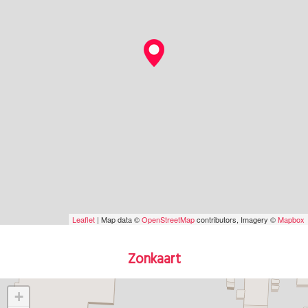
Leaflet
| Map data ©
OpenStreetMap
contributors, Imagery ©
Mapbox
Zonkaart
+