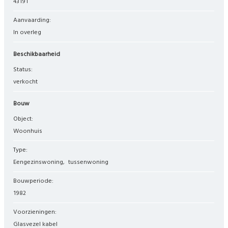
43191
Aanvaarding:
In overleg
Beschikbaarheid
Status:
verkocht
Bouw
Object:
woonhuis
Type:
eengezinswoning
tussenwoning
Bouwperiode:
1982
Voorzieningen:
Glasvezel kabel