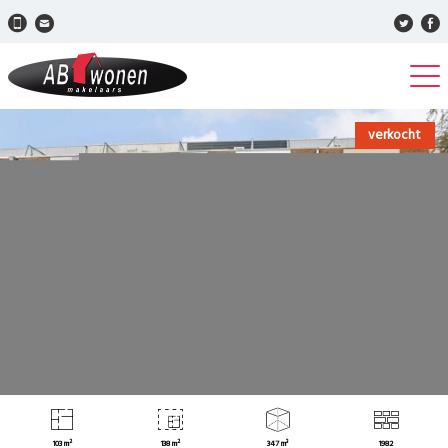
verkocht
103 m²
138 m²
347 m³
1982