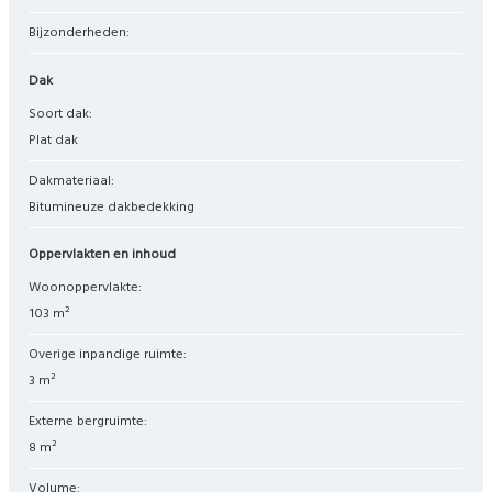
Bijzonderheden:
Dak
Soort dak:
Plat dak
Dakmateriaal:
Bitumineuze dakbedekking
Oppervlakten en inhoud
Woonoppervlakte:
103 m²
Overige inpandige ruimte:
3 m²
Externe bergruimte:
8 m²
Volume: