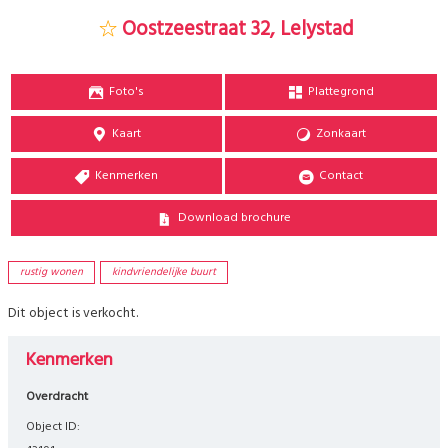
Oostzeestraat 32, Lelystad
Foto's
Plattegrond
Kaart
Zonkaart
Kenmerken
Contact
Download brochure
rustig wonen
kindvriendelijke buurt
Dit object is verkocht.
Kenmerken
Overdracht
Object ID: