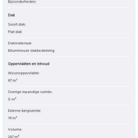
Bijzonderheden:
Dak
Soort dak:
Plat dak
Dakmateriaal:
Bitumineuze dakbedekking
Oppervlakten en inhoud
Woonoppervlakte:
87 m²
Overige inpandige ruimte:
0 m²
Externe bergruimte:
14 m²
Volume:
267 m³