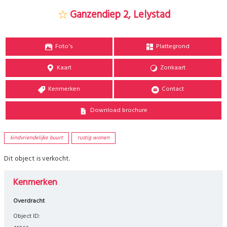
Ganzendiep 2, Lelystad
Foto's
Plattegrond
Kaart
Zonkaart
Kenmerken
Contact
Download brochure
kindvriendelijke buurt
rustig wonen
Dit object is verkocht.
Kenmerken
Overdracht
Object ID: