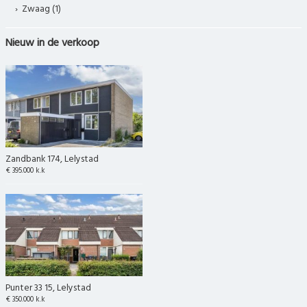
Zwaag (1)
Nieuw in de verkoop
Zandbank 174, Lelystad
€ 395.000 k.k
Punter 33 15, Lelystad
€ 350.000 k.k