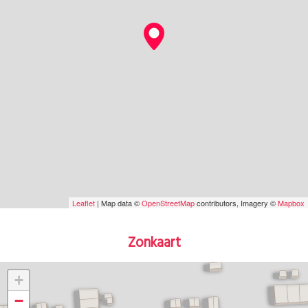
Leaflet
| Map data ©
OpenStreetMap
contributors, Imagery ©
Mapbox
Zonkaart
+
−