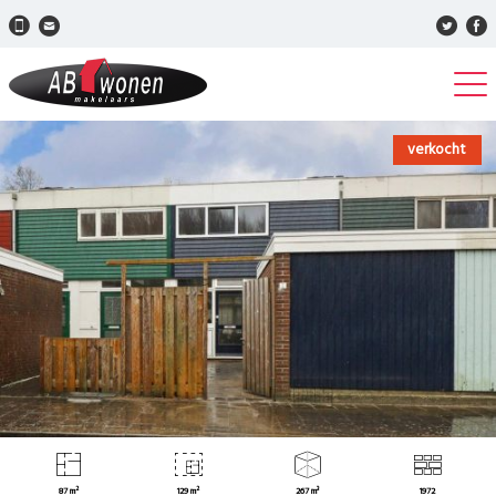
verkocht
87 m²
129 m²
267 m³
1972