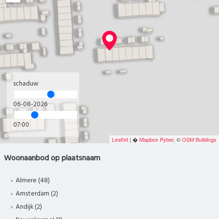
schaduw
06-08-2026
07:00
Leaflet
| �
Mapbox
Pyber
, ©
OSM Buildings
Woonaanbod op plaatsnaam
Almere (48)
Amsterdam (2)
Andijk (2)