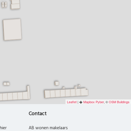
Leaflet
| �
Mapbox
Pyber
, ©
OSM Buildings
Contact
hier
AB wonen makelaars