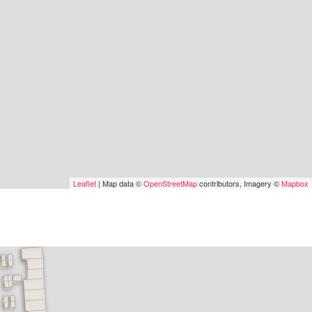
Leaflet
| Map data ©
OpenStreetMap
contributors, Imagery ©
Mapbox