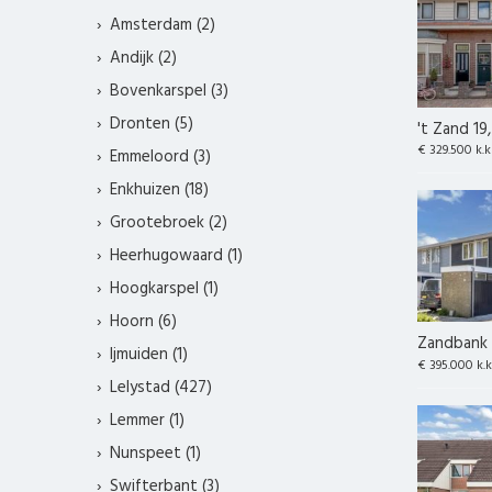
Amsterdam (2)
Andijk (2)
Bovenkarspel (3)
Dronten (5)
't Zand 19
€ 329.500 k.k
Emmeloord (3)
Enkhuizen (18)
Grootebroek (2)
Heerhugowaard (1)
Hoogkarspel (1)
Hoorn (6)
Zandbank 
Ijmuiden (1)
€ 395.000 k.k
Lelystad (427)
Lemmer (1)
Nunspeet (1)
Swifterbant (3)