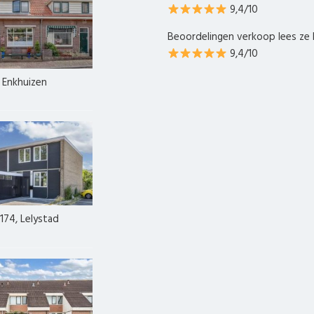
9,4/10
Beoordelingen verkoop lees ze 
9,4/10
, Enkhuizen
174, Lelystad