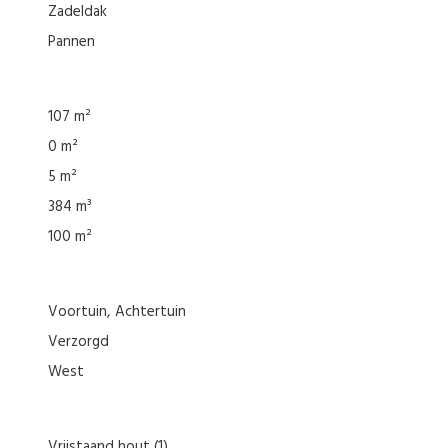
Zadeldak
Pannen
107 m²
0 m²
5 m²
384 m³
100 m²
Voortuin
Achtertuin
Verzorgd
West
Vrijstaand hout
(1)