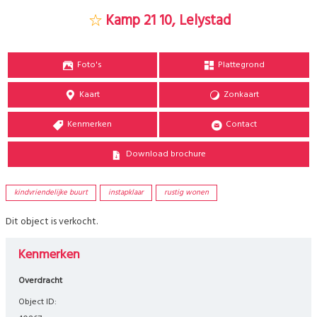
Kamp 21 10, Lelystad
Foto's
Plattegrond
Kaart
Zonkaart
Kenmerken
Contact
Download brochure
kindvriendelijke buurt
instapklaar
rustig wonen
Dit object is verkocht.
Kenmerken
Overdracht
Object ID: