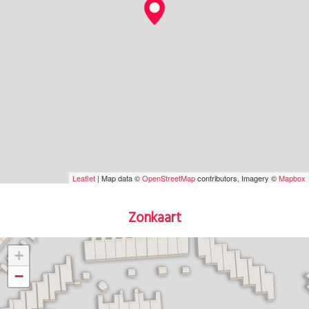
Leaflet
| Map data ©
OpenStreetMap
contributors, Imagery ©
Mapbox
Zonkaart
+
−