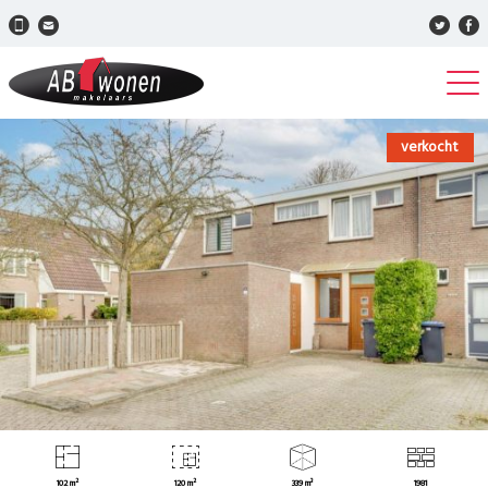
verkocht
102 m²
120 m²
339 m³
1981