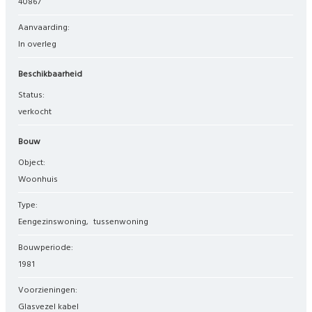
40867
Aanvaarding:
In overleg
Beschikbaarheid
Status:
verkocht
Bouw
Object:
woonhuis
Type:
eengezinswoning
tussenwoning
Bouwperiode:
1981
Voorzieningen:
Glasvezel kabel