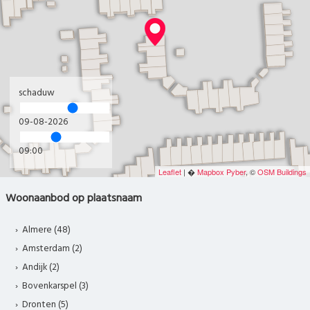
schaduw
09-08-2026
09:00
Leaflet
| �
Mapbox
Pyber
, ©
OSM Buildings
Woonaanbod op plaatsnaam
Almere (48)
Amsterdam (2)
Andijk (2)
Bovenkarspel (3)
Dronten (5)