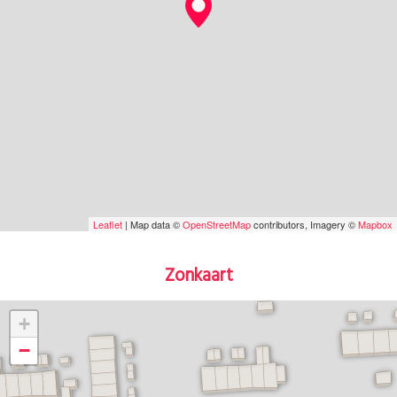
Leaflet
| Map data ©
OpenStreetMap
contributors, Imagery ©
Mapbox
Zonkaart
+
−