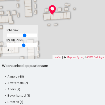
schaduw
09-08-2026
14:00
Leaflet
| �
Mapbox
Pyber
, ©
OSM Buildings
Woonaanbod op plaatsnaam
Almere (48)
Amsterdam (2)
Andijk (2)
Bovenkarspel (3)
Dronten (5)