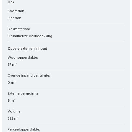
Dak
Soort dak:
Plat dak
Dakmateriaal:
Bitumineuze dakbedekking
Oppervlakten en inhoud
Woonoppervlakte:
87 m²
Overige inpandige ruimte:
0 m²
Externe bergruimte:
9 m²
Volume:
282 m³
Perceeloppervlakte: