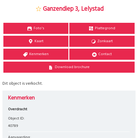
Ganzendiep 3, Lelystad
Foto's
Plattegrond
Kaart
Zonkaart
Kenmerken
Contact
Download brochure
Dit object is verkocht.
Kenmerken
Overdracht
Object ID:
40789
Aanvaarding: