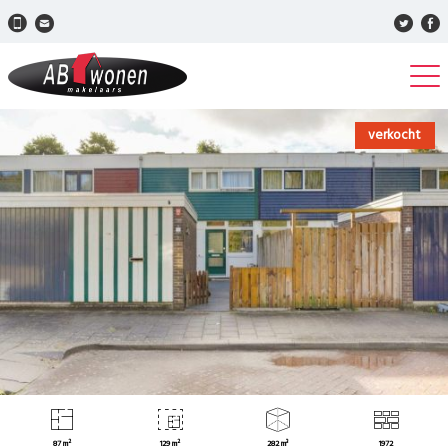
verkocht
87 m²
129 m²
282 m³
1972