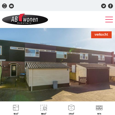
verkocht
110 m²
188 m²
378 m³
1974