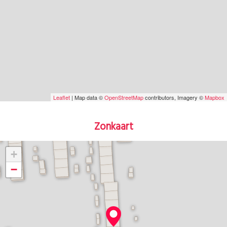
Leaflet
| Map data ©
OpenStreetMap
contributors, Imagery ©
Mapbox
Zonkaart
+
−