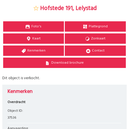
Hofstede 191, Lelystad
Foto's
Plattegrond
Kaart
Zonkaart
Kenmerken
Contact
Download brochure
Dit object is verkocht.
Kenmerken
Overdracht
Object ID:
37536
Aanvaarding: