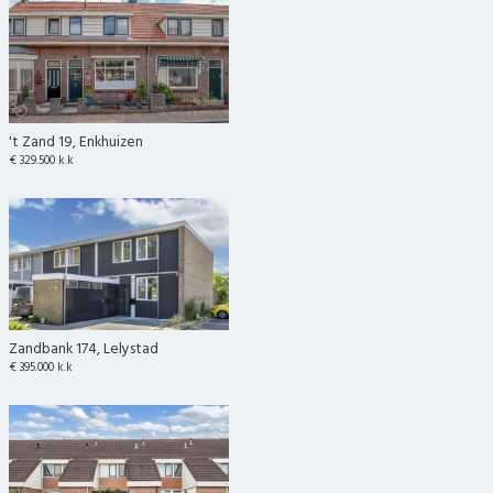
't Zand 19, Enkhuizen
€ 329.500 k.k
Zandbank 174, Lelystad
€ 395.000 k.k