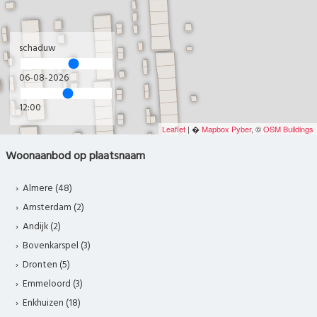
schaduw
06-08-2026
12:00
Leaflet
| �
Mapbox
Pyber
, ©
OSM Buildings
Woonaanbod op plaatsnaam
Almere (48)
Amsterdam (2)
Andijk (2)
Bovenkarspel (3)
Dronten (5)
Emmeloord (3)
Enkhuizen (18)