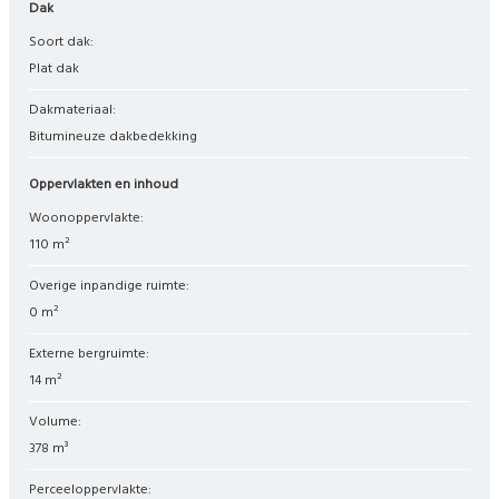
Dak
Soort dak:
Plat dak
Dakmateriaal:
Bitumineuze dakbedekking
Oppervlakten en inhoud
Woonoppervlakte:
110 m²
Overige inpandige ruimte:
0 m²
Externe bergruimte:
14 m²
Volume:
378 m³
Perceeloppervlakte: