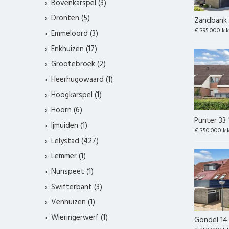
Bovenkarspel (3)
Dronten (5)
Zandbank 
€ 395.000 k.k
Emmeloord (3)
Enkhuizen (17)
Grootebroek (2)
Heerhugowaard (1)
Hoogkarspel (1)
Hoorn (6)
Punter 33 
Ijmuiden (1)
€ 350.000 k.
Lelystad (427)
Lemmer (1)
Nunspeet (1)
Swifterbant (3)
Venhuizen (1)
Wieringerwerf (1)
Gondel 14 