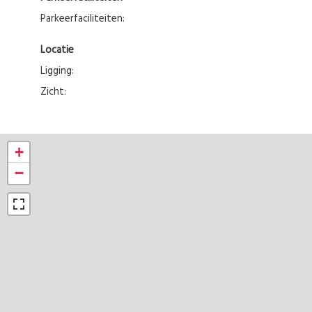
Parkeerfaciliteiten:
Locatie
Ligging:
Zicht:
+
−