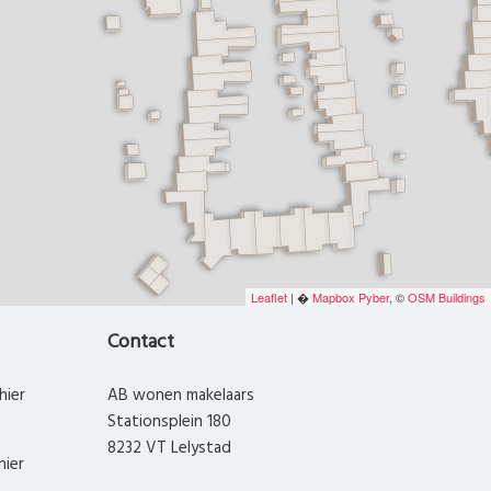
Leaflet
| �
Mapbox
Pyber
, ©
OSM Buildings
Contact
hier
AB wonen makelaars
Stationsplein 180
8232 VT Lelystad
hier