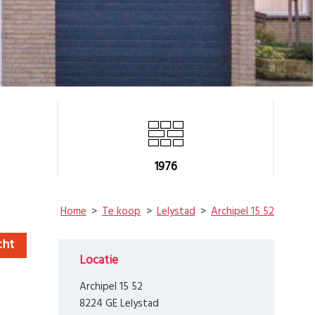
1976
Home
Te koop
Lelystad
Archipel 15 52
cht
Locatie
Archipel 15 52
8224 GE Lelystad