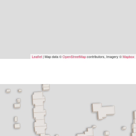
Leaflet
| Map data ©
OpenStreetMap
contributors, Imagery ©
Mapbox