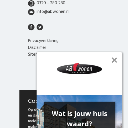
0320 - 280 280
info@abwonen.nl
Privacyverklaring
Disclaimer
Sitemap
Cookies
Op deze website maken we gebruik van cookies
en daarmee vergelijkbare technieken. Door deze
melding te sluiten, of door gebruik te blijven
maken van onze website weten we dat je hiermee