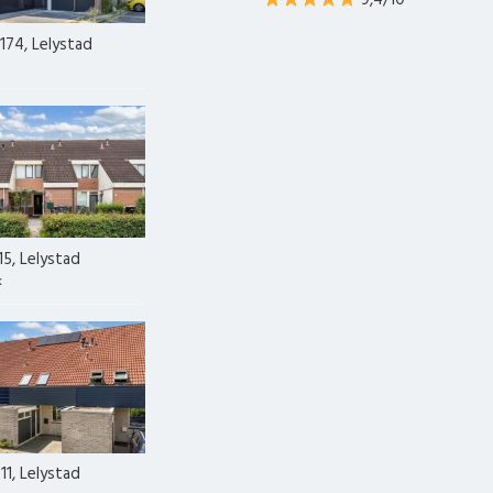
9,4/10
174, Lelystad
15, Lelystad
k
11, Lelystad