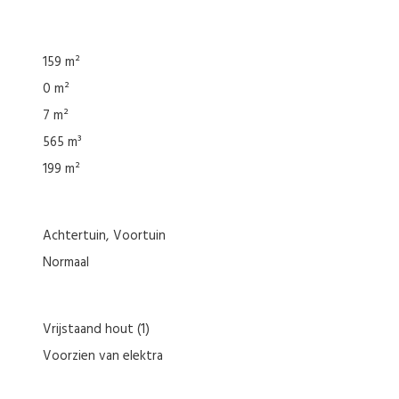
159 m²
0 m²
7 m²
565 m³
199 m²
Achtertuin
Voortuin
Normaal
Vrijstaand hout
(1)
Voorzien van elektra