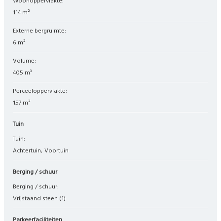
Woonoppervlakte:
114 m²
Externe bergruimte:
6 m²
Volume:
405 m³
Perceeloppervlakte:
157 m²
Tuin
Tuin:
Achtertuin
Voortuin
Berging / schuur
Berging / schuur:
Vrijstaand steen
(1)
Parkeerfaciliteiten