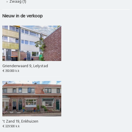
Zwaag (1)
Nieuw in de verkoop
Grienderwaard 9, Lelystad
€ 350.000 k.k
't Zand 19, Enkhuizen
€ 329.500 k.k