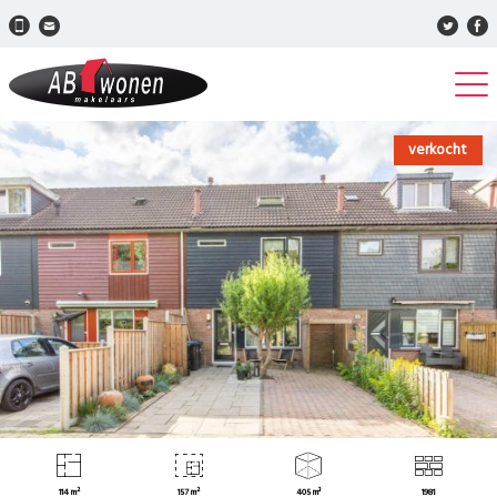
verkocht
114 m²
157 m²
405 m³
1981