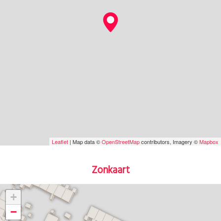
Leaflet
| Map data ©
OpenStreetMap
contributors, Imagery ©
Mapbox
Zonkaart
+
−