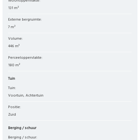
Woonoppervlakte:
131 m²
Externe bergruimte:
7 m²
Volume:
446 m³
Perceeloppervlakte:
180 m²
Tuin
Tuin:
Voortuin
Achtertuin
Positie:
Zuid
Berging / schuur
Berging / schuur: