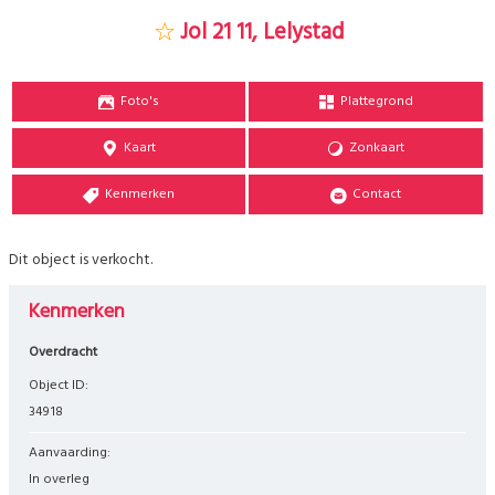
Jol 21 11, Lelystad
Foto's
Plattegrond
Kaart
Zonkaart
Kenmerken
Contact
Dit object is verkocht.
Kenmerken
Overdracht
Object ID:
34918
Aanvaarding:
In overleg