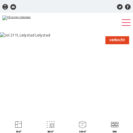
verkocht
131 m²
180 m²
446 m³
1980