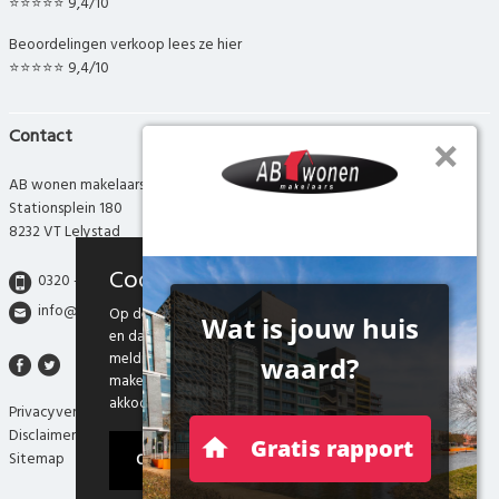
⭐⭐⭐⭐⭐ 9,4/10
Beoordelingen verkoop lees ze hier
⭐⭐⭐⭐⭐ 9,4/10
Contact
AB wonen makelaars
Stationsplein 180
8232 VT Lelystad
Cookies
0320 - 280 280
info@abwonen.nl
Op deze website maken we gebruik van cookies
en daarmee vergelijkbare technieken. Door deze
melding te sluiten, of door gebruik te blijven
maken van onze website weten we dat je hiermee
akkoord gaat.
Privacyverklaring
Disclaimer
Ok
Sitemap