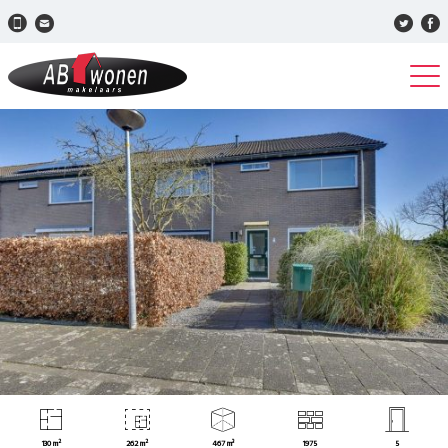
130 m²
262 m²
467 m³
1975
5