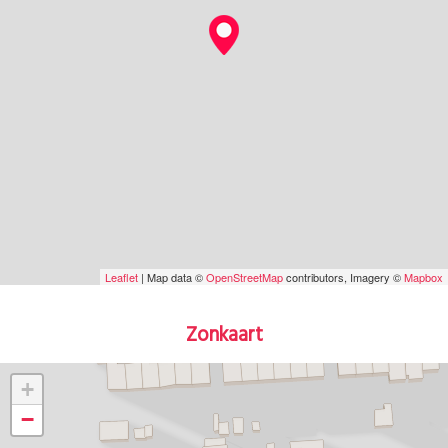
Leaflet
| Map data ©
OpenStreetMap
contributors, Imagery ©
Mapbox
Zonkaart
+
−