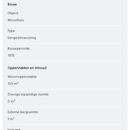
Bouw
Object:
woonhuis
Type:
eengezinswoning
Bouwperiode:
1975
Oppervlakten en inhoud
Woonoppervlakte:
130 m²
Overige inpandige ruimte:
0 m²
Externe bergruimte:
7 m²