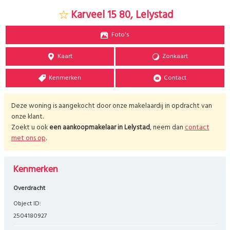
Karveel 15 80, Lelystad
Foto's
Kaart
Zonkaart
Kenmerken
Contact
Deze woning is aangekocht door onze makelaardij in opdracht van
onze klant.
Zoekt u ook
een aankoopmakelaar in
Lelystad
, neem dan
contact
met ons op
.
Kenmerken
Overdracht
Object ID:
2504180927