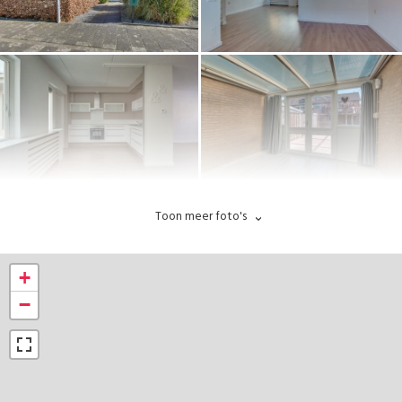
Toon meer foto's
+
−