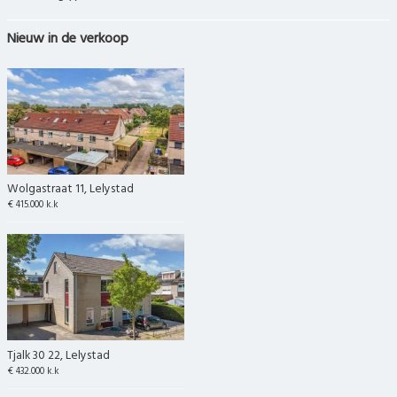
Nieuw in de verkoop
Wolgastraat 11, Lelystad
€ 415.000 k.k
Tjalk 30 22, Lelystad
€ 432.000 k.k