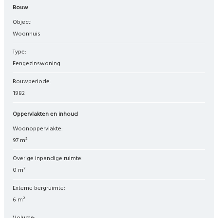
Bouw
Object:
woonhuis
Type:
eengezinswoning
Bouwperiode:
1982
Oppervlakten en inhoud
Woonoppervlakte:
97 m²
Overige inpandige ruimte:
0 m²
Externe bergruimte:
6 m²