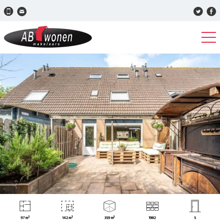
97 m²
142 m²
359 m³
1982
5