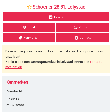
Schoener 28 31, Lelystad
Foto's
Kaart
Zonkaart
Kenmerken
Contact
Deze woning is aangekocht door onze makelaardij in opdracht van
onze klant.
Zoekt u ook
een aankoopmakelaar in
Lelystad
, neem dan
contact
met ons op
.
Kenmerken
Overdracht
Object ID:
2408240900