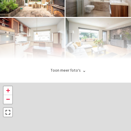
Toon meer foto's
+
−