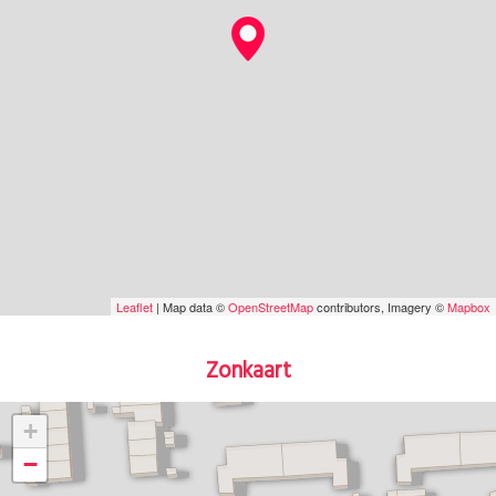
Leaflet
| Map data ©
OpenStreetMap
contributors, Imagery ©
Mapbox
Zonkaart
+
−