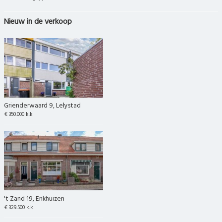
Nieuw in de verkoop
Grienderwaard 9, Lelystad
€ 350.000 k.k
't Zand 19, Enkhuizen
€ 329.500 k.k