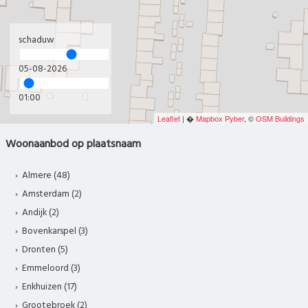
schaduw
05-08-2026
01:00
Leaflet
| �
Mapbox
Pyber
, ©
OSM Buildings
Woonaanbod op plaatsnaam
Almere (48)
Amsterdam (2)
Andijk (2)
Bovenkarspel (3)
Dronten (5)
Emmeloord (3)
Enkhuizen (17)
Grootebroek (2)