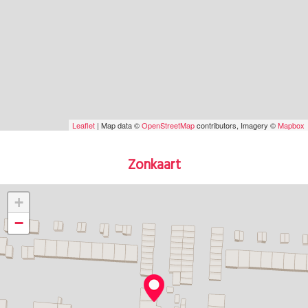
• Voldoende parkeergelegenheid in de straat
• Openbare laadpaal op korte afstand
• Oplevering in overleg
• Notaris keuze koper- Heerhugowaard
Disclaimer
Deze informatie is met zorg samengesteld. Desondanks kunnen aan de
inhoud ervan geen rechten worden ontleend. Afmetingen, oppervlakten
en overige gegevens zijn indicatief en dienen door koper zelf te worden
Leaflet
| Map data ©
OpenStreetMap
contributors, Imagery ©
Mapbox
gecontroleerd.
Zonkaart
+
−