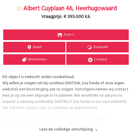
Albert Cuyplaan 46, Heerhugowaard
Vraagprijs:
€ 395.000 k.k.
Foto's
Kaart
Zonkaart
Kenmerken
Contact
Dit object is verkocht onder voorbehoud.
Wij willen je vragen om bij voorkeur DIGITAAL (via Funda of onze eigen
website) een bezichtiging aan te vragen. Vervolgens nemen wij contact
met je op om een afspraak in te plannen. We would like to ask you to
request a viewing, preferably DIGITALLY (via Funda or our own website).
We will then contact you to schedule an appointment.
AB wonen makelaars biedt aan: Albert Cuyplaan 46, 1701 XD
Heerhugowaard
Lees de volledige omschrijving