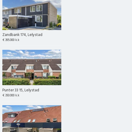
Zandbank 174, Lelystad
€ 395.000 k.k
Punter 33 15, Lelystad
€ 350.000 k.k