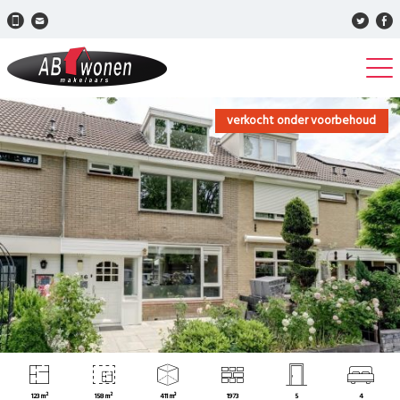
verkocht onder voorbehoud
123 m²
158 m²
411 m³
1973
5
4