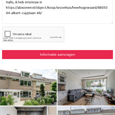
De achtertuin is onderhoudsvriendelijk aangelegd met bestrating,
borders en een stenen berging achterin de tuin. Dankzij de ligging op het
oosten begint de dag hier al vroeg met zon op het terras. Op warme
dagen blijft het rond de woning vaak aangenaam, terwijl er verderop in
de tuin nog voldoende ruimte is om van de zon te genieten.
De stenen berging biedt praktische ruimte voor fietsen, gereedschap en
andere spullen die je liever uit het zicht opbergt. Via de achterom is de
tuin bovendien eenvoudig bereikbaar.
Ook de voortuin verdient een vermelding. De verhoogde plantenborders
met volwassen beplanting zorgen voor veel groen en geven deze plek
verrassend veel privacy. Tegelijkertijd blijf je uitkijken op het groen van
de straat. Door de ligging op het westen is dit een fijne plek om later op
de dag nog even buiten te zitten. Een bankje, een lounge set of een
tuintafel; het is gemakkelijk voor te stellen dat ook hier nog even wordt
bijgepraat.
Tot slot
Van buiten is Albert Cuyplaan 46 al een verzorgde tussenwoning in een
groene straat. Binnen blijkt hoeveel ruimte er achter de gevel schuilgaat.