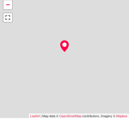
−
Leaflet
| Map data ©
OpenStreetMap
contributors, Imagery ©
Mapbox