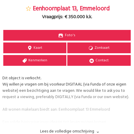
Eenhoornplaat 13, Emmeloord
Vraagprijs:
€ 350.000 k.k.
Foto's
Kaart
Zonkaart
Kenmerken
Contact
Dit object is verkocht.
Wij willen je vragen om bij voorkeur DIGITAAL (via Funda of onze eigen
website) een bezichtiging aan te vragen. We would like to ask you to
request a viewing, preferably DIGITALLY (via Funda or our own website).
AB wonen makelaars biedt aan: Eenhoornplaat 13 Emmeloord
Een solide basis waar jouw ideeën tot leven mogen komen
In deze geliefde wijk de in Emmeloord-West staat deze goed
Lees de volledige omschrijving