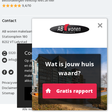
Beoordelingen verkoop lees ze hier
9,4/10
Contact
AB wonen makelaars
Stationsplein 180
8232 VT Lelystad
Cookies
0320 - 280 280
info@abwonen.nl
Op deze website maken we gebruik van cookies
en daarmee vergelijkbare technieken. Door deze
melding te sluiten, of door gebruik te blijven
maken van onze website weten we dat je hiermee
akkoord gaat.
Privacyverklaring
Disclaimer
Sitemap
Ok
Alle rechten voorbehouden AB wonen makelaars