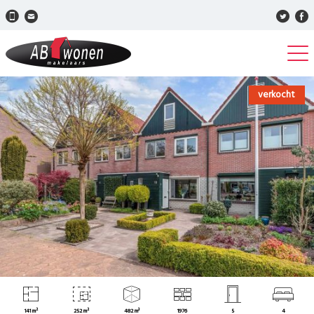
verkocht
141 m²
252 m²
482 m³
1976
5
4